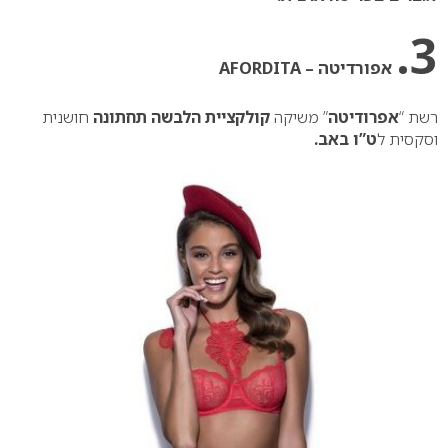
3.
אפורדיטה – AFORDITA
רשת “
אפרודיטה
” משיקה
קולקציית הלבשה תחתונה
חושנית
וסקסית ל
ט”ו באב.