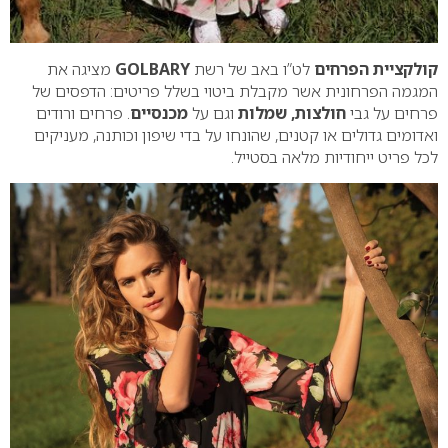
קולקציית הפרחים
לט”ו באב של רשת
GOLBARY
מציגה את
המגמה הפרחונית אשר מקבלת ביטוי בשלל פריטים: הדפסים של
פרחים על גבי
חולצות, שמלות
וגם על
מכנסיים
. פרחים ורודים
ואדומים גדולים או קטנים, שהונחו על בדי שיפון וכותנה, מעניקים
לכל פריט ייחודיות מלאה בסטייל.