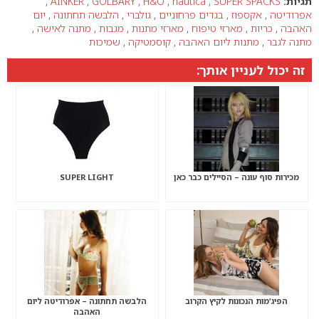
תגיות:
SUPER SPACKS
,
nautica
,
H&O
,
GOLBARY
,
AINKER
,
אפרודיטה
,
אקספוז
,
בגדים פרחוניים
,
גולברי
,
הלבשה תחתונה
,
יום
האהבה
,
כריות
,
מארזי טיפוח
,
מארזי מתנות
,
מגבות
,
מתנה לאישה
,
מתנה לגבר
,
מתנות ליום האהבה
,
קוסמטיקה
,
שמיכות
זה יכול לעניין אותך:
מכירות סוף עונה – הסיילים כבר כאן
SUPER LIGHT
הפיג’מות הנכונות לקיץ הקרוב
הלבשה תחתונה – אפרודיטה ליום
האהבה