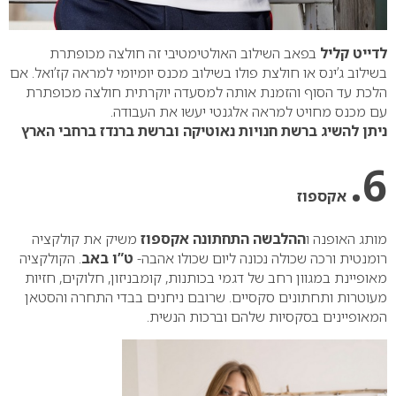
לדייט קליל
בפאב השילוב האולטימטיבי זה חולצה מכופתרת
בשילוב ג’ינס או חולצת פולו בשילוב מכנס יומיומי למראה קז’ואל. אם
הלכת עד הסוף והזמנת אותה למסעדה יוקרתית חולצה מכופתרת
עם מכנס מחויט למראה אלגנטי יעשו את העבודה.
ניתן להשיג ברשת חנויות נאוטיקה וברשת ברנדז ברחבי הארץ
6.
אקספוז
מותג האופנה ו
ההלבשה התחתונה
אקספוז
משיק את קולקציה
רומנטית ורכה שכולה נכונה ליום שכולו אהבה-
ט”ו באב
. הקולקציה
מאופיינת במגוון רחב של דגמי בכותנות, קומבניזון, חלוקים, חזיות
מעוטרות ותחתונים סקסיים. שרובם ניחנים בבדי התחרה והסטאן
המאופיינים בסקסיות שלהם וברכות הנשית.