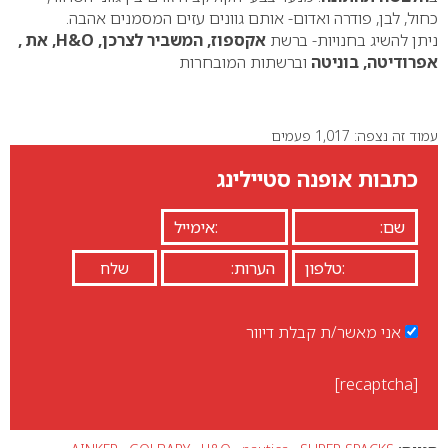
כחול, לבן, פודרה ואדום- אותם גוונים עזים המסמנים אהבה.
ניתן להשיג בחנויות- ברשת
אקספוז, המשביר לצרכן, H&O, את ,
אפרודיטה, בוניטה
וברשתות המובחרות
עמוד זה נצפה: 1,017 פעמים
כתבות אופנה סטיילינג
אני מאשר/ת קבלת דיוור
[recaptcha]