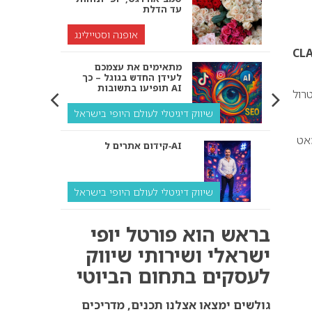
עד הדלת
אופנה וסטיילינג
CL
מתאימים את עצמכם
לעידן החדש בגוגל – כך
תופיעו בתשובות AI
רול
שיווק דיגיטלי לעולם היופי בישראל
אט
קידום אתרים ל‑AI
שיווק דיגיטלי לעולם היופי בישראל
איך מנועי AI “חושבים” –
בראש הוא פורטל יופי
ולמה העסק שלך צריך
להתאים את עצמו אליהם?
ישראלי ושירותי שיווק
לעסקים בתחום הביוטי
שיווק דיגיטלי לעסקים
קידום ל‑AI לעומת קידום
גולשים ימצאו אצלנו תכנים, מדריכים