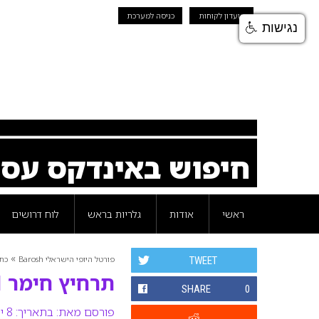
מועדון לקוחות
כניסה למערכת
נגישות
חיפוש באינדקס עס
ראשי
אודות
גלריות בראש
לוח דרושים
»
פורטל היופי הישראלי Barosh
כת
TWEET
תרחיץ חימר CLAY WASH לוריאז פריז
SHARE
0
פורסם מאת:
בתאריך: 8 יולי 2018