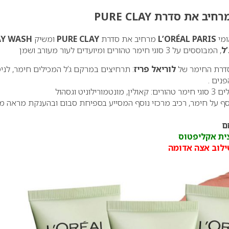
ומי
L’ORÉAL PARIS
מרחיב את סדרת
PURE CLAY
ומשיק
AY WASH
ל
, המבוססים על 3 סוגי חימר טהורים ומיועדים לעור מעורב ושמן
בסדרת החימר של
לוריאל פריז
: תרחיצים במרקם ג’ל המכילים חימר, לניט
נים .
ניט וגסהול
וסף על חימר, רכיב מרכזי נוסף המסייע בספיחת סבום ובהענקת מראה מ
ם
צית אקליפטוס
ילוב אצה אדומה