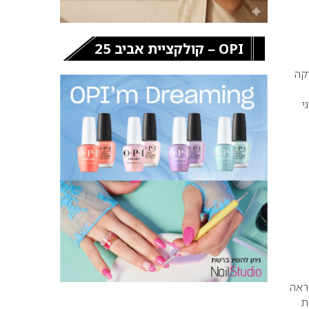
OPI – קולקציית אביב 25
קה
י
ראה
ת