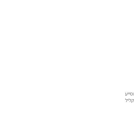
סייע
קליל