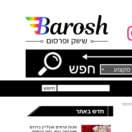
דפס
חדש באתר
חנות פרחים אונליין בדרום
שמביאה רגש, יופי ונוחות