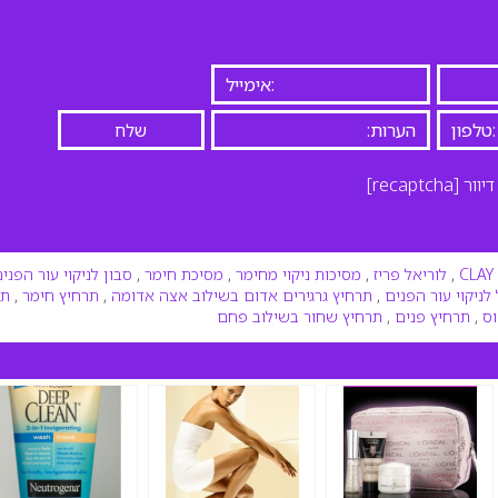
יוור
[recaptcha]
CLAY
,
לוריאל פריז
,
מסיכות ניקוי מחימר
,
מסיכת חימר
,
סבון לניקוי עור הפני
 לניקוי עור הפנים
,
תרחיץ גרגירים אדום בשילוב אצה אדומה
,
תרחיץ חימר
,
תר
וס
,
תרחיץ פנים
,
תרחיץ שחור בשילוב פחם