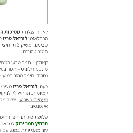
לאחר הצלחת
מסיכות הנ
הבינלאומי
לוריאל פריז
מר
שבינינו, ומ
חימר טהורים :
קאולין – חמר טבעי המסיי
מונטמורילוניט – חמר בעל
גסהול- חימר טהור המועשר 
כעת,
לוריאל פריז
מציג שג
יומיומית:
תרחיץ ג’ל לניקוי
פעמיים בשבוע:
אינטנסיבי
שלושת סוגי תרחיצי החימ
תרחיץ חמר ירוק
למראה עו
עור מאט יותר. במגע עם 