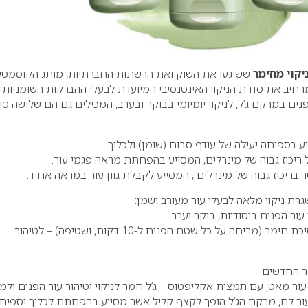
יקוי מחימר
ששיגעו את השוק ואת הרשתות החברתיות, מותג הקוסמטי
חיב את סדרת הניקוי האינטנסיבי המיועדת לבעלי ההברקות השומניות
שיק 3 תרחיצי פנים במרקם ג’ל, לניקוי יומיומי בבוקר ובערב, המכילים גם הם שלושה סוג
ע בספיחה יעילה של עודף סבום (שומן) ולכלוך.
 ריכוז גבוה של מינרלים, המסייע בהפחתת מראה פגמי עור.
בריכוז גבוה של מינרלים , המסייע לקבלת גוון עור במראה אחיד.
רת ניקוי מלאה לבעלי עור מעורב ושמן:
 עור הפנים ביסודיות, בוקר וערב
שילוב מסיכת חימר (מריחה על כל שטח הפנים ל-10 דקות, ושטיפה) – לטיהור
ר החדשים:
ר מאט, עם תמצית אקליפטוס – ג’ל חמר לניקוי וטיהור עור הפנים ולמ
עור לח, מרקם הג’ל הופך לקצף קליל אשר מסייע בהפחתת לכלוך וספיח