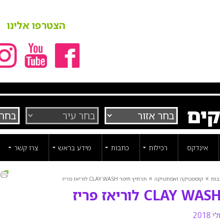
הצטרפו אלינו
קים
אינדקס
רכילות
כתבות
מידע בראש
צרו קשר
ה
»
»
בות
קוסמטיקה ואסתטיקה
תרחיץ חימר CLAY WASH לוריאז פריז