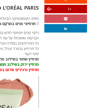
L’ORÉAL PARIS מרחיב את סדרת PURE CLAY
+1
מותג הקוסמטיקה הבינלא
3
תרחיצי פנים במרקם ג’
ניקוי פנים יומיומי חדש 
הברקות שומניות על עור הפ
כל התרחיצים בסדרה מכילים 3 סוגי חימר טהורים: קאולין, מונטמורילו
כל תרחיץ בנפרד מכיל, נ
יותר לעור:
תרחיץ שחור בשילוב פח
תרחיץ ירוק בשילוב תמ
תרחיץ גרגירים אדום בש