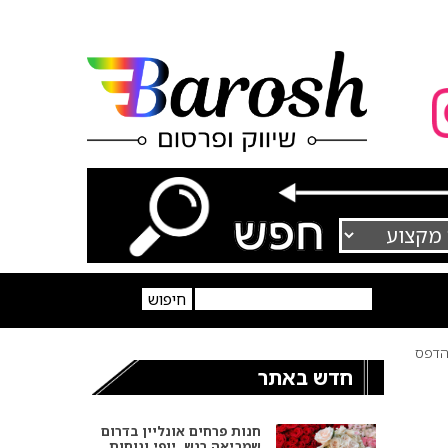
דפס
חדש באתר
חנות פרחים אונליין בדרום
שמביאה רגש, יופי ונוחות