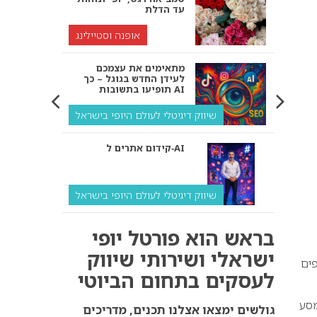
עד הדלת
אופנה וסטיילינג
מתאימים את עצמכם
לעידן החדש בגוגל – כך
תופיעו בתשובות AI
שיווק דיגיטלי לעולם היופי בישראל
קידום אתרים ל‑AI
שיווק דיגיטלי לעולם היופי בישראל
איך מנועי AI “חושבים” –
בראש הוא פורטל יופי
ולמה העסק שלך צריך
להתאים את עצמו אליהם?
ישראלי ושירותי שיווק
פים
לעסקים בתחום הביוטי
שיווק דיגיטלי לעסקים
מסע
קידום ל‑AI לעומת קידום
גולשים ימצאו אצלנו תכנים, מדריכים