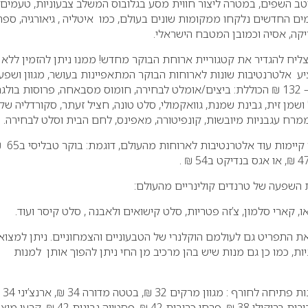
טב השפים, במטרה ליצור חווית מסע בגלובוס המשלב צבעוניות, טעמים,
עמים החדשים נלקחו ממקומות שונים בעולם, כמו איטליה , גיאורגיה, ספר
ריקה, אסיה וכמובן המטבח הישראלי.
יח להגדיר את קטגוריית ארוחת הבוקר מחדש! ממנו ניתן להזמין ללא
ע אלטרנטיבות שונות לארוחות הבוקר המתאפיינות בעושר, מגוון ושפע,
כמו: ארוחת בוקר זוגית ב – 132 ₪ הכוללת: ביצים/אומלט לבחירה, חומוס מסבאחה, פרוסות בול
ושמן זית, גבינת שמנת, גוואקמולי, סלט טונה, חציל זעתר, סקורדליה שק
רח עגבניות מיובשות, קונפיטורה, מאפינס, לחם הבית וסלט לבחירה.
בקטגוריית ארוחות הבוקר קיימות עוד אלטר
 השפעה של טרנדים קולינריים מהעולם:
ו, קארי סלמון, צ’זה פטריות, סלט קישואים ולאבנה , סלט קיסר ועוד.
התפריט גם לעולמם הוקלנרי של הטבעוניים והצמחוניים. ניתן למצוא
ות, כמו כן גם מנות שיש בהן מרכיב מן החי ניתן להפוך אותן למנות
התפריט מציע גם מגוו
אצבעות מוצרלה 36 ₪, לביבות ברוקולי 38 ₪, פרחי כרובית 42 ₪, פסטייה גבינ