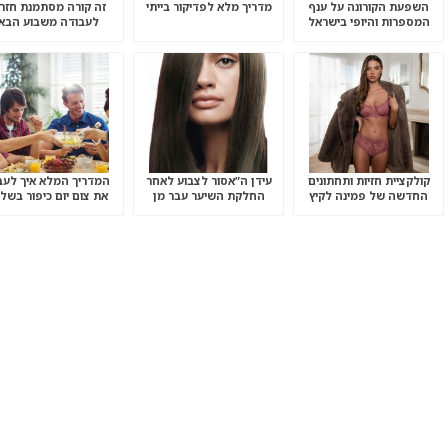
השפעת הקורונה על ענף
מדריך מלא לפדיקור בייתי
זה קורה מסתמנת חזר
המספרות והיופי בישראל
לעבודה משבוע הבא
למספרות
קולקציית חזיות ותחתונים
עידן ה”אסור לצבוע לאחר
המדריך המלא איך לעב
החדשה של פמינה לקיץ
החלקת השיער עבר מן
את צום יום כיפור בשל
20′
העולם”.