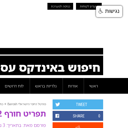
מועדון לקוחות
כניסה למערכת
נגישות
חיפוש באינדקס עס
ראשי
אודות
גלריות בראש
לוח דרושים
»
פורטל היופי הישראלי Barosh
כת
TWEET
תפריט חורף 2021-22 ברשת קפה גרג
SHARE
0
פורסם מאת:
בתאריך: 3 נובמבר 2021