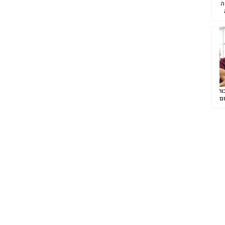
ה
ור
ום