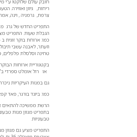
חובק עולם שלוקטו ע”י מי
ריחות, גיוון ואווירה. הט
צרפת, גרמניה , וינה, אמ
התפריט החדש של גרג מצל
הגבלת שעות. התפריט מצי
וזעתר, לאבנה עשבי תיבול 
טחינה וסלסלת פלפלים, ממ
או רול אומלט ספרדי ב47 ₪, או אגס בנדיקט ב54 ₪ .
גם במנות העיקריות ניכרת
כמו: ביונד בורגר, פאד קפא
הרשת ממשיכה להתאים את 
בתפריט מגוון מנות טבעוני
טבעוניות.