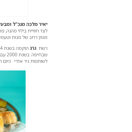
יאיר מלכה מנכ”ל ומבעל
לצד חוויית בילוי מהנה, 
מגוון רחב של מנות וטעמי
רשת
גרג
הוקמה בשנת 1994 כאספרסו בר מקומי ע”י בחור אמריקאי בשם
לשותפות ניר אדרי. כיום הרשת מונה כ- 110