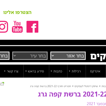
הצטרפו אלינו
קים
אינדקס
רכילות
כתבות
מידע בראש
צרו קשר
ה
»
»
בות
שיווק דיגיטלי לעסקים
תפריט חורף 2021-22 ברשת קפה גרג