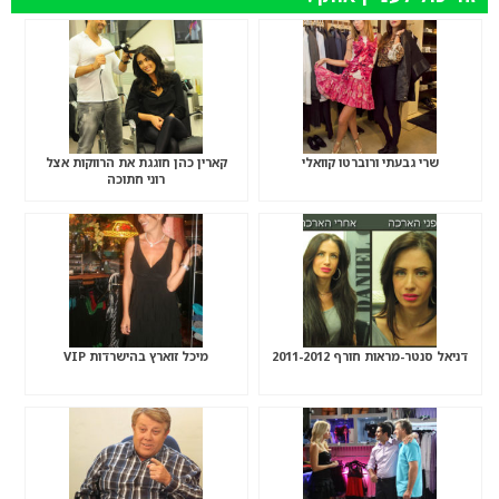
שרי גבעתי ורוברטו קוואלי
קארין כהן חוגגת את הרווקות אצל
רוני חתוכה
דניאל סנטר-מראות חורף 2011-2012
מיכל זוארץ בהישרדות VIP