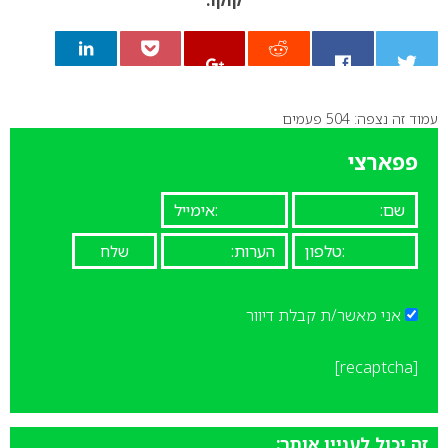
עמוד זה נצפה: 504 פעמים
0
פפארצי
אני מאשר/ת קבלת דיוור
[recaptcha]
זה יכול לעניין אותך: