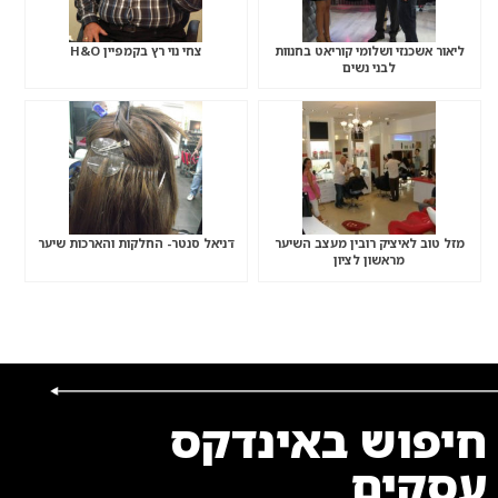
ליאור אשכנזי ושלומי קוריאט בחנוות
צחי נוי רץ בקמפיין H&O
לבני נשים
מזל טוב לאיציק רובין מעצב השיער
דניאל סנטר- החלקות והארכות שיער
מראשון לציון
חיפוש באינדקס
עסקים