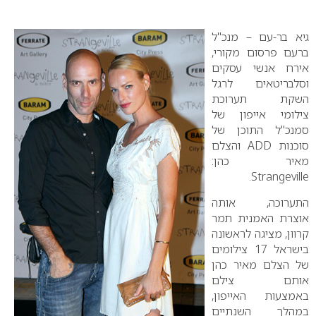
0
גיא בר-עם – מנכ"ל
ברעם פרסום מקורי,
אירח אנשי עסקים
וסלבריטאים לרגל
השקת תערוכת
צילומי אייפון של
סמנכ"ל התוכן של
סוכנות
ADD
והצלם
מאיר כהן:
.
Strangeville
התערוכה, אותה
אוצרת האמנית תמר
קרוון, מציגה לראשונה
בישראל 17 צילומים
של הצלם מאיר כהן
אותם צילם
באמצעות האייפון,
במהלך השנתיים