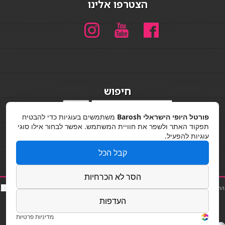
הצטרפו אלינו
חיפוש
חיפוש
פורטל היופי הישראלי Barosh
משתמשים בעוגיות כדי להבטיח
מדיניות פרטיות
תפקוד האתר ולשפר את חוויית המשתמש. אפשר לבחור אילו סוגי
עוגיות להפעיל.
קבל הכל
הסר לא הכרחיות
החלקות שיער
|
תאורה לבית
|
פאות ותוספות שיער
|
נייל סטודיו
|
תוספות שיער
|
שף פרטי
|
כ
סאות
בר
|
קוסמטיקאית
|
כסא בר
|
פאות
|
קורס בניית ציפורניים
|
Powered by Barosh
העדפות
Designed by
Barosh 2020
מדיניות פרטיות