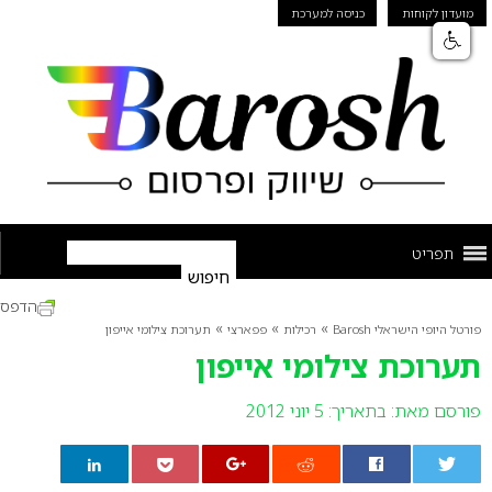
מועדון לקוחות
כניסה למערכת
תפריט
הדפס
»
»
»
פורטל היופי הישראלי Barosh
רכילות
פפארצי
תערוכת צילומי אייפון
תערוכת צילומי אייפון
פורסם מאת:
בתאריך: 5 יוני 2012