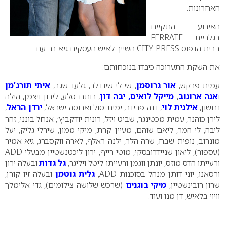
האחרונות.
האירוע התקיים
בגלריית
FERRATE
בבית הדפוס
CITY-PRESS
השייך לאיש העסקים גיא בר-עם
.
את השקת התערוכה כיבדו בנוכחותם:
עמית פרקש,
אור גרוסמן
, שי לי שינדלר, גלעד שגב,
איתי תורג’מן
ו
אנה ארונוב
,
מייקל לואיס, יבה דון
, רותם סלע, לירון ויצמן, הילה
נחשון,
אילנית לוי
, דנה פרידר, ימית סול וארוסה ישראל,
ירדן הראל
,
לירן כוהנר, עמית מכטינגר, שביט ויזל, רונית יודקביץ׳, אנחל בונני, זהר
ליבה, לי המר, ליאם שוהם, מעיין קרת, מיקי ממון, שירלי גליק, יעל
מונרוב, נופית שבח, שרה הלר, ילנה ראלף, לארה ווקסברג, גיא אמיר
(עספור), ליאון שניידרובסקי, מוטי רייף, ירון ליכטנשטיין מבעלי
ADD
ורעייתו הדס מוזס, יונתן ווגמן ורעייתו ליטל ויליגר,
גל גדות
ובעלה ירון
ורסאנו, יוני דותן מנהל בסוכנות
ADD
,
גלית גוטמן
ובעלה זיו קורן,
שרון רובינשטיין,
מיקי בוגנים
(שרכש שלושה צילומים), גדי אלימלך
וויוי בלאיש, דן מנו ועוד.