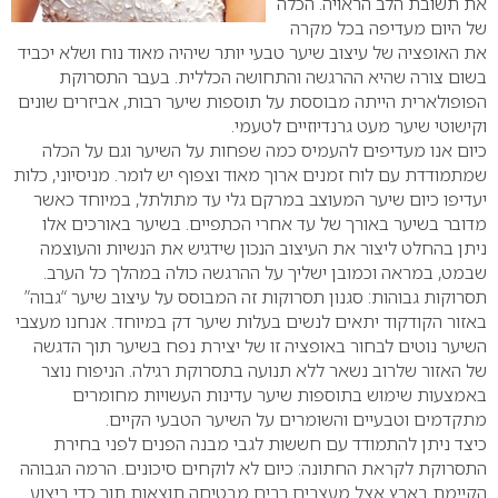
את תשובת הלב הראויה. הכלה
של היום מעדיפה בכל מקרה
את האופציה של עיצוב שיער טבעי יותר שיהיה מאוד נוח ושלא יכביד
בשום צורה שהיא ההרגשה והתחושה הכללית. בעבר התסרוקת
הפופולארית הייתה מבוססת על תוספות שיער רבות, אביזרים שונים
וקישוטי שיער מעט גרנדיוזיים לטעמי.
כיום אנו מעדיפים להעמיס כמה שפחות על השיער וגם על הכלה
שמתמודדת עם לוח זמנים ארוך מאוד וצפוף יש לומר. מניסיוני, כלות
יעדיפו כיום שיער המעוצב במרקם גלי עד מתולתל, במיוחד כאשר
מדובר בשיער באורך של עד אחרי הכתפיים. בשיער באורכים אלו
ניתן בהחלט ליצור את העיצוב הנכון שידגיש את הנשיות והעוצמה
שבמט, במראה וכמובן ישליך על ההרגשה כולה במהלך כל הערב.
תסרוקות גבוהות: סגנון תסרוקות זה המבוסס על עיצוב שיער “גבוה”
באזור הקודקוד יתאים לנשים בעלות שיער דק במיוחד. אנחנו מעצבי
השיער נוטים לבחור באופציה זו של יצירת נפח בשיער תוך הדגשה
של האזור שלרוב נשאר ללא תנועה בתסרוקת רגילה. הניפוח נוצר
באמצעות שימוש בתוספות שיער עדינות העשויות מחומרים
מתקדמים וטבעיים והשומרים על השיער הטבעי הקיים.
כיצד ניתן להתמודד עם חששות לגבי מבנה הפנים לפני בחירת
התסרוקת לקראת החתונה: כיום לא לוקחים סיכונים. הרמה הגבוהה
הקיימת בארץ אצל מעצבים רבים מבטיחה תוצאות תוך כדי ביצוע