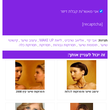
אני מאשר/ת קבלת דיוור
[recaptcha]
תגיות:
אבי קיי
,
אליאב שרביט
,
ליאת MAKE UP
,
עיצוב שיער
,
קישוטי
שיער
,
תוספות שיער
,
תסרוקות גבוהות
,
תסרוקת
,
תסרוקת כלה
זה יכול לעניין אותך:
עיצוב שיער ותסרוקות לכלות
תסרוקות שיער קיץ 2008