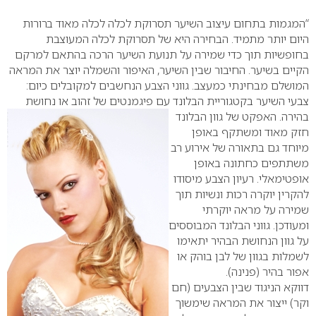
0
“המגמות בתחום עיצוב השיער תסרוקת לכלה לכלה מאוד ברורות
היום יותר מתמיד. הבחירה היא של תסרוקת לכלה המעוצבת
בחופשיות תוך כדי שמירה על תנועת השיער הרכה בהתאם למרקם
הקיים בשיער. החיבור שבין השיער, האיפור והשמלה יוצר את המראה
המושלם מבחינתי כמעצב. גווני הצבע הנחשבים למקובלים כיום:
צבעי השיער בקטגוריית הבלונד עם
פיגמנטים של זהוב או נחושת
בהירה. האפקט של גוון הבלונד
חזק מאוד ומשתקף באופן
מיוחד גם בתאורה של אירוע רב
משתתפים כחתונה באופן
אופטימאלי. רעיון הצבע מיסודו
להקרין יוקרה רכות ונשיות תוך
שמירה על מראה יוקרתי
ומעודכן. גווני הבלונד המבוססים
על גוון הנחושת הבהיר יתאימו
לשמלות בגוון של לבן בוהק או
אפור בהיר (פנינה).
דווקא הניגוד שבין הצבעים (חם
וקר) ייצור את המראה שימשוך