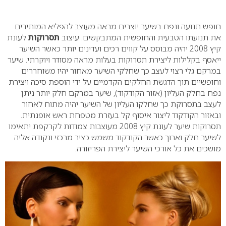
0
חופש תנועה ונפח בשיער יוצרים מראה מעוצב להפליא המותירים
את תנועתו הטבעית והחופשית המתבקשים. עיצוב
תסרוקות
לעונת
קיץ 2008 יהיה מבוסס על קווים רכים ועדינים יותר כאשר השיער
ייאסף בקלילות ליצירת תסרוקות בעלות מראה מסודר ויוקרתי. שיער
במרקם גלי רצוי לעצב כך שחלקי השיער מאחור יהיו משוחררים
וחופשיים תוך הדגשת החלקים הקדמיים על ידי הוספת סיכה ויצירת
נפח בחלק העליון (אזור הקודקוד), שיער במרקם חלק יותר ניתן
לעצב בתסרוקת כך שחלקו העליון של השיער יהיה מתוח לאחור
ובאזור הקודקוד ליצור איסוף קל בעזרת מטפחת ראש אופנתית.
תסרוקות שיער לעונת קיץ 2008 מעוצבות צמודות לקרקפת יתאימו
לשיער חלק וארוך כאשר הקודקוד משמש כציר מרכזי ונקודה אליה
מושכים את כל אורכי השיער ליצירת הפריזורה.