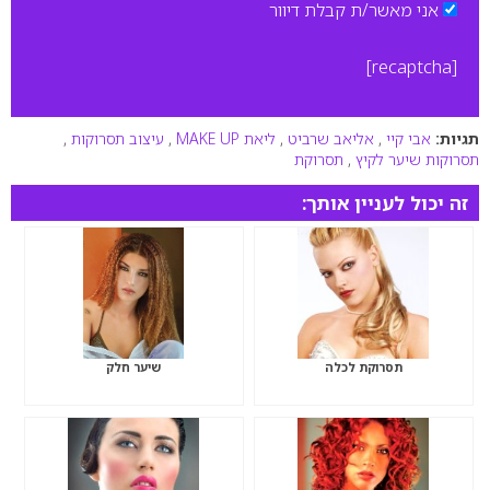
אני מאשר/ת קבלת דיוור
[recaptcha]
תגיות:
אבי קיי
,
אליאב שרביט
,
ליאת MAKE UP
,
עיצוב תסרוקות
,
תסרוקות שיער לקיץ
,
תסרוקת
זה יכול לעניין אותך:
תסרוקת לכלה
שיער חלק