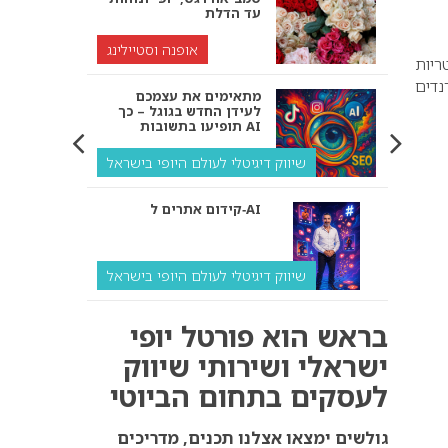
עד הדלת
אופנה וסטיילינג
סימטריות
נדים
מתאימים את עצמכם
לעידן החדש בגוגל – כך
תופיעו בתשובות AI
שיווק דיגיטלי לעולם היופי בישראל
קידום אתרים ל‑AI
שיווק דיגיטלי לעולם היופי בישראל
איך מנועי AI “חושבים” –
בראש הוא פורטל יופי
ולמה העסק שלך צריך
להתאים את עצמו אליהם?
ישראלי ושירותי שיווק
לעסקים בתחום הביוטי
שיווק דיגיטלי לעסקים
קידום ל‑AI לעומת קידום
גולשים ימצאו אצלנו תכנים, מדריכים