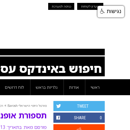
מועדון לקוחות
כניסה למערכת
נגישות
חיפוש באינדקס עס
ראשי
אודות
גלריות בראש
לוח דרושים
»
פורטל היופי הישראלי Barosh
רכי
TWEET
תספורת אופנה
SHARE
0
פורסם מאת:
בתאריך: 13 אוגוסט 2012