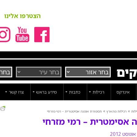
הצטרפו אלינו
קים
אינדקס
רכילות
כתבות
מידע בראש
צרו קשר
ה
»
»
לות
רכילות מהארץ
תספורת אופנה אסימטרית – רמי מזרחי
 אסימטרית – רמי מזרחי