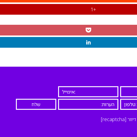
+1
יוור
[recaptcha]