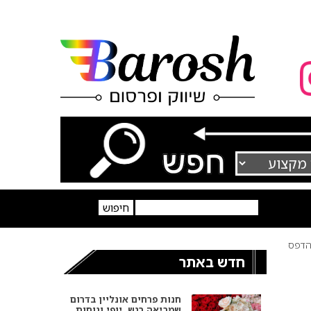
דפס
חדש באתר
חנות פרחים אונליין בדרום
שמביאה רגש, יופי ונוחות