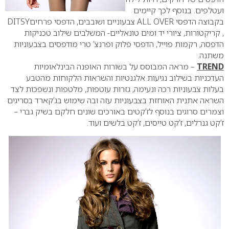
ועטלפים. בנוסף לכך קיימים
בקבוצה הדפסי
ALL OVER
צבעוניים ושובבים, הדפסי פרחים
DITSY
, קריקטורות, ציורי יד ומים טונאליים- המשלבים שילוב טכניקות
הדפסה, רקמות פוייל, הדפסי פלוק ופרנצ’ טרי מודפסים בצבעוניות
משתנה.
TREND
– מראה המבוסס על בשורות האופנה הבינלאומיות
העדכניות בשילוב נגיעות אלגנטיות והשראות הלקוחות מהטבע
בעלות צבעוניות רכה ונעימה, גזרות עוטפות, מלטפות ונשפכות לצד
השראה אתנית האוחזת בצבעוניות עזה ובה שימוש בג’קארד בסריגים
וצמרים סרוגים בנוסף לז’קטים באורכים שונים חלקם בשיק גברי –
ז’קט גנרלים, ז’קט טייסים, ז’קט בלשים ועוד.