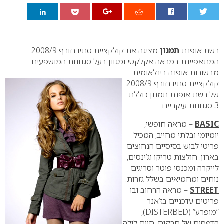
0
רשת אופנת
תמנון
מציגה את קולקציית סתיו חורף 2008/9
המתאפיינת במראה אקלקטי ומגוון בעל סגנונות המושפעים
מבשורות אופנה בינלאומית.
קולקציית סתיו חורף 2008/9
של רשת אופנת תמנון כוללת
3 סגנונות עיקריים:
BASIC
– מראה חופשי,
יומיומי ובלתי מחייב, המכיל
פריטי לבוש בסיסיים הנחוצים
בארון. חולצות טריקו וג’ינסים,
לייקרה ומכנסי פוטר וסריגים
נוחים ומחמיאים בשלל גזרות.
STREET
– מראה הרחוב ובו
פריטים עדכניים בז’אנר
“מופרע”
DISTERBED)
),
הדפסים של חרקים, חיות לילה