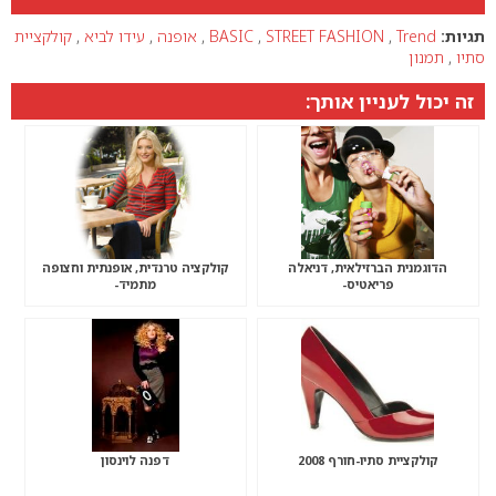
תגיות:
Trend
,
STREET FASHION
,
BASIC
,
אופנה
,
עידו לביא
,
קולקציית
סתיו
,
תמנון
זה יכול לעניין אותך:
הדוגמנית הברזילאית, דניאלה
קולקציה טרנדית, אופנתית וחצופה
פריאטיס-
מתמיד-
קולקציית סתיו-חורף 2008
דפנה לוינסון