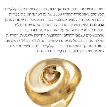
0
רשת התכשיטים, תכשיטי
צבאן בכור,
משיקה בימים אלה קולקציית
תכשיטים גיאומטרית לחורף 2008 שהינה הטרנד המוביל בבירות
עולם האופנה. הקולקציה מעוצבת בצורות גיאומטריות שונות בסגנון
ארט נובו
. היא מיוצרת בטכניקה חדשנית, המאפשרת קבלת
תכשיטים במראה גדול, אך עם זאת לא מגושם וכבד, כיוון
שהתכשיטים עצמם חלולים. הקולקציה החדשה אלגנטית, יוקרתית
וכוללת מגוון רחב של פריטים העשויים זהב לבן/צהוב 14 קראט עם
גימור משופשף, מאט או מבריק. בקולקציה ניתן למצוא מטבעות,
צמידים, שרשראות ועגילים בעיצובים חדשנים.