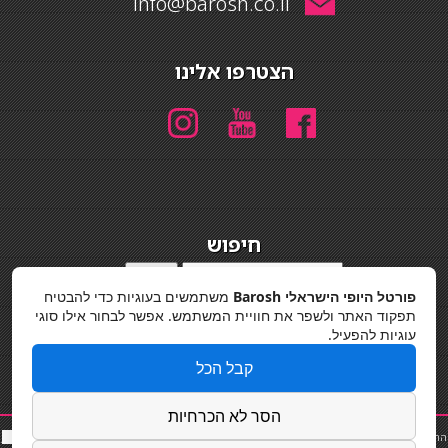
info@barosh.co.il
הצטרפו אלינו
חיפוש
חיפוש
פורטל היופי הישראלי Barosh
משתמשים בעוגיות כדי להבטיח
מדיניות פרטיות
תפקוד האתר ולשפר את חוויית המשתמש. אפשר לבחור אילו סוגי
עוגיות להפעיל.
קבל הכל
הסר לא הכרחיות
החלקות שיער
|
תאורה לבית
|
פאות ותוספות שיער
|
נייל סטודיו
|
תוספות שיער
|
שף פרטי
|
כ
סאות