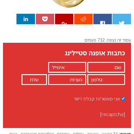
עמוד זה נצפה: 732 פעמים
0
כתבות אופנה סטיילינג
אני מאשר/ת קבלת דיוור
[recaptcha]
תגיות:
14 קראט
,
טבעות
,
עגילים
,
צמידים
,
קולקציית תכשיטים
,
רשת