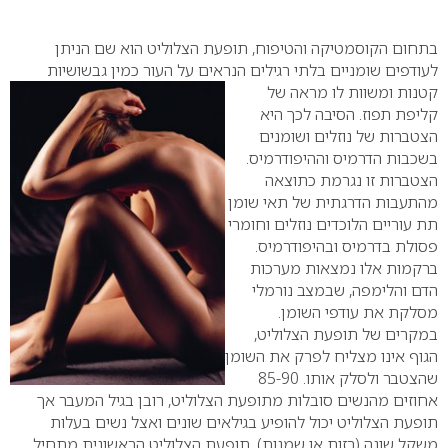
0
בתחום הקוסמטיקה והטיפוח, תופעת הצלוליט הוא שם הניתן
לעודפים שומניים בלתי רגילים הנראים על העור כמין גבשושיות
קטנות ומשוות לו מראה
של
קליפת תפוז. הסיבה לכך היא
הצטברות של נוזלים ושומנים
בשכבות הדרמיס וההיפודרמיס.
הצטברות זו נגרמת כתוצאה
מהתעבות הדרגתית של תאי שומן
תת עוריים הלוכדים נוזלים וחומרי
פסולת בדרמיס ובהיפודרמיס.
ברקמות אלו נמצאות מערכות
הדם והלימפה, שבמצב נורמלי
מסלקת את עודפי השומן.
במקרים של תופעת הצלוליט,
הגוף אינו מצליח לפרק את השומן
שהצטבר ולסלק אותו. 85-90
אחוזים מהנשים סובלות מתופעת הצלוליט, רובן בגיל המעבר אך
תופעת הצלוליט יכול להופיע בגילאים שונים ואצל נשים בעלות
משקל שונה (רזות או שמנות). תופעת הצלוליט הראשונית מתחיל