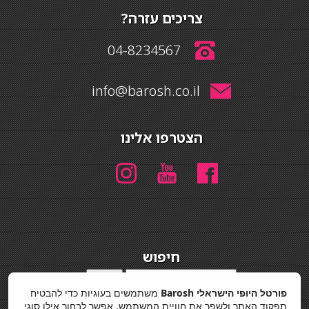
צריכים עזרה?
04-8234567
info@barosh.co.il
הצטרפו אלינו
חיפוש
חיפוש
פורטל היופי הישראלי Barosh
משתמשים בעוגיות כדי להבטיח
מדיניות פרטיות
תפקוד האתר ולשפר את חוויית המשתמש. אפשר לבחור אילו סוגי