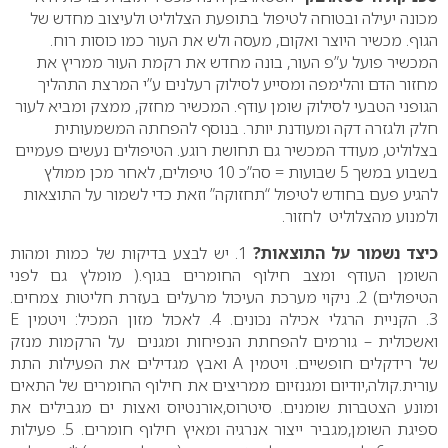
מכונה יעילה ובטוחה לטיפול בתופעת הצלוליט ולעיצוב מחדש של
הגוף. מכשיר היוצר ואקום, מעסה ולש את העור כמו כוסות רוח.
המכשיר פועל ע”פ העור, בונה מחדש את רקמת העור ממריץ את
מחזור הדם והלימפה ומסייע לסילוק רעלנים ע”י המרצת התהליך
הגופני הטבעי לסילוק שומן עודף. המכשיר מחזק, ממצק ומביא לעור
חלק ולגזרה דקה ומעודנת יותר. בנוסף להפחתה המשמעותית
בצלוליט, מעודד המכשיר גם תחושת רוגע. הטיפולים נעשים פעמיים
בשבוע במשך 5 שבועות = סה”כ 10 טיפולים, לאחר מכן ממולץ
להגיע פעם בחודש לטיפול “תחזוקה” וזאת כדי לשמור על התוצאות
ולמנוע מהצלוליט לחזור.
כיצד נשמור על התוצאות?
1. יש לבצע בדיקות של כמות ומהות
השומן העודף ומצב חילוף החומרים בגוף.( מומלץ גם לפני
הטיפולים)
2. ניקוי מערכת העיכול מרעלים בעזרת חליטות צמחים.
3. הקניית הרגלי אכילה נכונים.
4. לאכול מזון המכיל: ויטמין E
ואשכולית – גורמים להפחתת הנפיחות ומגנים על הרקמות מנזק
של רידקלים חופשיים. ויטמין A ואבץ מגדילים את הפעילות התת
עורית.קולה,יודיום ומגנזיום ממריצים את חילוף החומרים של התאים
ומונע הצטברות שומנים.
סיטרוס,אורנטיוס ואצות ים מגבילים את
ספיגת השומן,מגביר ייצור אנרגיה ומאיץ חילוף חומרים.
5. פעילות