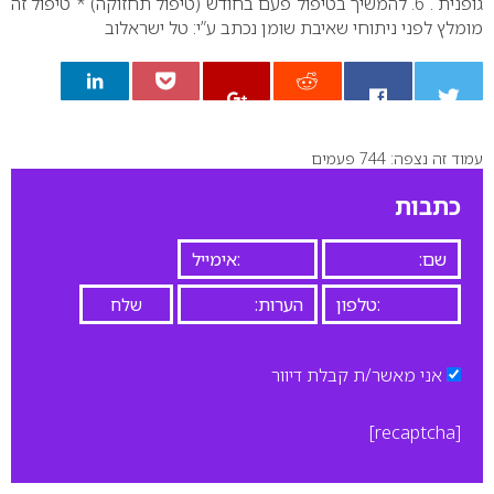
גופנית .
6. להמשיך בטיפול פעם בחודש (טיפול תחזוקה)
* טיפול זה
מומלץ לפני ניתוחי שאיבת שומן
נכתב ע”י: טל ישראלוב
עמוד זה נצפה: 744 פעמים
0
כתבות
אני מאשר/ת קבלת דיוור
[recaptcha]