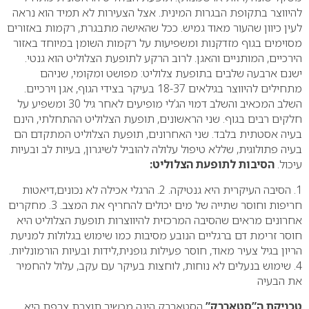
להיווצר בתקופת הבגרות המינית. אצל הצעירות לא תמיד הוא נראה
לעין כיוון שהעור מאוד גמיש. ככל שהאישה מתבגרת, רקמות באזורים
מסוימים בגוף מזדקנות ומשפיעות על רקמות השומן במיוחד באזור
הירכיים, המותניים והאגן. לרוב הרקע לתופעת הצלוליט הוא גנטי.
ישנם ארבעה שלבים בתופעת צלוליט: מפושט ומקומי, שניהם
מתחילים להיווצר בגילאים 18-37 בעיקר בצידי הגוף, אגן וירכיים.
השלב המכאיב והשלב דמוי הג’לי מופיעים לאחר גיל 30 ומשפיע על
חלקים רבים בגוף. שני הראשונים, תופעת הצלוליט ההתחלתי, הינם
בעיה אסטתית בלבד. שני האחרונים, תופעת הצלוליט המתקדם הם
בעיה פתולוגית, שללא טיפול עלולה להוביל לשיגרון, בעיות לב ובעיות
עיכול.
הסיבות לתופעת הצלוליט:
1. הסיבה העיקרית היא גנטיקה.
2. הרגלי אכילה לא נכונים,דיאטות
חריפות וחוסר שתייה של מים יכולים להחריף את המצב.
3. מחקרים
אחרונים מראים שהסיבה המרכזית להיווצרות תופעת הצלוליט היא
חוסר זרימת דם ברגליים הנובע
מסיבות כמו שימוש בגלולות למניעת
הריון בגיל צעיר מאוד, חוסר פעילות גופנית,לידות ובעיות הורמונליות.
4. שימוש בנעלים לא נוחות, לוחצות בעיקר עם עקב, עלול להחמיר
את הבעיה
טכניקת ה”סטארבק”
הסטארבק הינה מכשיר תוצרת צרפת היא