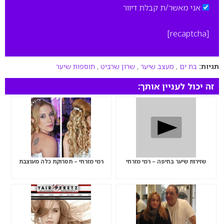
אני מאשר/ת קבלת דיוור
[recaptcha]
תגיות:
בת ים
,
מעצב שיער
,
שרון שרביט
,
תוספות שיער
זה יכול לעניין אותך:
שזירות שיער בחיפה – רמי מזרחי
רמי מזרחי – תסרוקת כלה מעוצבת