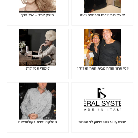
איציק רובין ובתו היפיפיה נועה
השיק אתר – יאיר פרץ
יוסי סרור הודח מבית האח הגדול 4
לימודי תסרוקות
Kleral System שיווק למספרות
החלקה יפנית בקולוסיאום