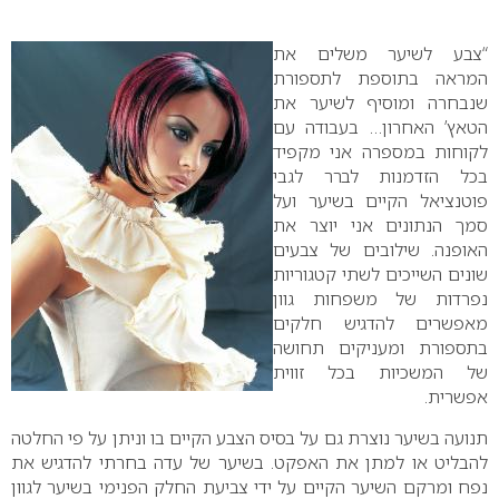
0
“צבע לשיער משלים את
המראה בתוספת לתספורת
שנבחרה ומוסיף לשיער את
הטאץ’ האחרון… בעבודה עם
לקוחות במספרה אני מקפיד
בכל הזדמנות לברר לגבי
פוטנציאל הקיים בשיער ועל
סמך הנתונים אני יוצר את
האופנה. שילובים של צבעים
שונים השייכים לשתי קטגוריות
נפרדות של משפחות גוון
מאפשרים להדגיש חלקים
בתספורת ומעניקים תחושה
של המשכיות בכל זווית
אפשרית.
תנועה בשיער נוצרת גם על בסיס הצבע הקיים בו וניתן על פי החלטה
להבליט או למתן את האפקט. בשיער של עדה בחרתי להדגיש את
נפח ומרקם השיער הקיים על ידי צביעת החלק הפנימי בשיער לגוון