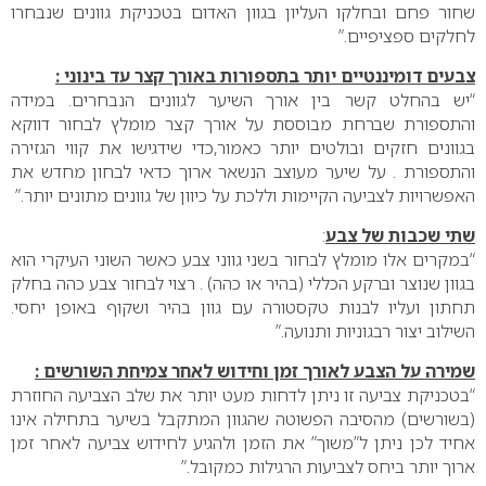
שחור פחם ובחלקו העליון בגוון האדום בטכניקת גוונים שנבחרו
לחלקים ספציפיים.”
צבעים דומיננטיים יותר בתספורות באורך קצר עד בינוני :
“יש בהחלט קשר בין אורך השיער לגוונים הנבחרים. במידה
והתספורת שברחת מבוססת על אורך קצר מומלץ לבחור דווקא
בגוונים חזקים ובולטים יותר כאמור,כדי שידגישו את קווי הגזירה
והתספורת . על שיער מעוצב הנשאר ארוך כדאי לבחון מחדש את
האפשרויות לצביעה הקיימות וללכת על כיוון של גוונים מתונים יותר.”
שתי שכבות של צבע
:
“במקרים אלו מומלץ לבחור בשני גווני צבע כאשר השוני העיקרי הוא
בגוון שנוצר וברקע הכללי (בהיר או כהה) . רצוי לבחור צבע כהה בחלק
תחתון ועליו לבנות טקסטורה עם גוון בהיר ושקוף באופן יחסי.
השילוב יצור רבגוניות ותנועה.”
שמירה על הצבע לאורך זמן וחידוש לאחר צמיחת השורשים :
“בטכניקת צביעה זו ניתן לדחות מעט יותר את שלב הצביעה החוזרת
(בשורשים) מהסיבה הפשוטה שהגוון המתקבל בשיער בתחילה אינו
אחיד לכן ניתן ל”משוך” את הזמן ולהגיע לחידוש צביעה לאחר זמן
ארוך יותר ביחס לצביעות הרגילות כמקובל.”