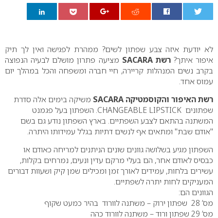
0
לא יודעת איזה צבע שפתון לשים? ממהרת לפגישה ואין לך תיק
איפור איתך?
רשת SACARA
מציעה פתרון מושלם לבעיה הנפוצה
בקרב נשים המנהלות קריירה, חיי חברה ומשפחה והכל במהלך יום
עמוס אחד.
רשת האיפור והקוסמטיקה SACARA
משיקה בימים אלה סדרת
שפתונים CHANGEABLE LIPSTICK. השפתון בעל פגמנט
המשתנה בהתאם לצבע השפתיים. בארץ השפתון נודע גם בשם
"אודם שבת" ומתאים אף לנשים דתיות בגלל עמידותו היתרה.
השפתון מגיע בשלושה גוונים שונים הניתנים למריחה כאודם או
כבסיס לאודם אחר, הם בעלי מרקם עדין ונעים, נמרחים בקלות,
עשירים בלחות, עמידים לאורך זמן ומכילים שמן קיק ושעוות דבורים
המעניקים לחות יתרה לשפתיים.
הגוונים הם:
מס’ 28 שפתון ירוק – משתנה לוורוד בהיר כמעט שקוף
מס’ 29 שפתון ורוד – משתנה לוורוד כהה