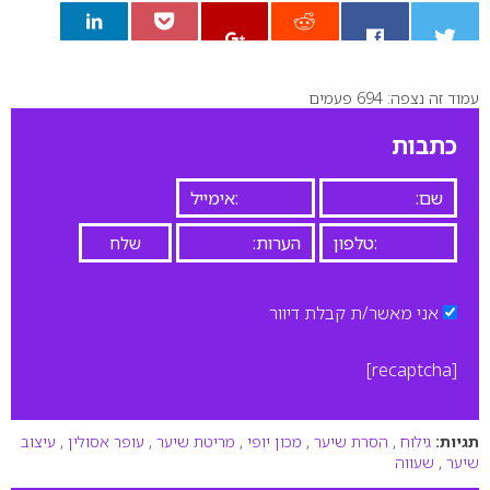
עמוד זה נצפה: 694 פעמים
0
כתבות
אני מאשר/ת קבלת דיוור
[recaptcha]
תגיות:
גילוח
,
הסרת שיער
,
מכון יופי
,
מריטת שיער
,
עופר אסולין
,
עיצוב
שיער
,
שעווה