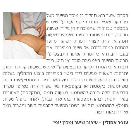
0
הסרת שיער היא תהליך בו מוסר השיער מעל
פני העור ואפילו מתחת לפני העור ע”י שימוש
במספר טכניקות שהמוכרות הן גילוח, שעווה,
מריטה, חוט ומשחות כימיות. שימוש בשעווה
חמה או קרה לצורך הסרת השיער מיועד
להסרת כמות גדולה של שיער במהירות. אם
בעבר רוב תהליכי הסרת השיער התבצעו ע”י
מריטת השיער באמצעות סוכר ואו חוט, כיום
רוב תהליכי הסרת השיער מתבצעים ע”י שימוש בשעוות קרות וחמות.
יתרונות השעווה מגיעים לידי ביטוי במהירות ביצוע התהליך, בעלות
הזולה ובכך שהשימוש בשיטה זו נפוץ מאוד. כיום קוסמטיקאיות רבות
משתמשות בקסטות או בקופסאות של שעווה קרה כשלפי משרד
הבריאות חלה חובה להשתמש בשעווה חמה (מתקלפת) לאיזורים
בעלי רגישות גבוהה (מפסעות, בתי שחי, גבות). לאחר טיפול שעוות
מומלץ להשתמש בג’ל או בשמן המיועד להרגעת העור וניטרול מצב
של הידבקות העור.
עופר אסולין – עיצוב שיער ומכון יופי