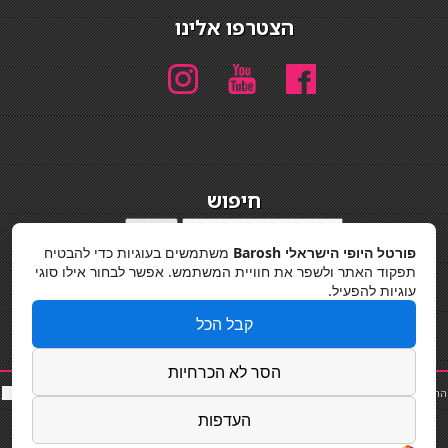
הצטרפו אלינו
חיפוש
חיפוש
פורטל היופי הישראלי Barosh
משתמשים בעוגיות כדי להבטיח
מדיניות פרטיות
תפקוד האתר ולשפר את חוויית המשתמש. אפשר לבחור אילו סוגי
עוגיות להפעיל.
קבל הכל
הסר לא הכרחיות
החלקות שיער
|
תאורה לבית
|
פאות ותוספות שיער
|
נייל סטודיו
|
תוספות שיער
|
שף פרטי
|
כ
סאות
בר
|
קוסמטיקאית
|
כסא בר
|
פאות
|
קורס בניית ציפורניים
|
Powered by Barosh
העדפות
Designed by
Barosh 2020