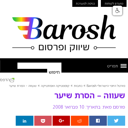
מועדון לקוחות
כניסה למערכת
תפריט
הדפס
»
»
»
פורטל היופי הישראלי Barosh
כתבות
קוסמטיקה ואסתטיקה
שעווה – הסרת שיער
שעווה – הסרת שיער
פורסם מאת:
בתאריך: 10 פברואר 2008