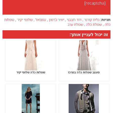
[recaptcha]
תגיות:
גלית קורנר
,
דוד חצבני
,
יאיר ג’רמון
,
עמנואל
,
שלומי יקיר
,
שמלות
כלה
,
שמלת כלה
,
שמלת ערב
זה יכול לעניין אותך:
מעצב שמלות כלה במרכז
שמלות כלה שלומי יקיר