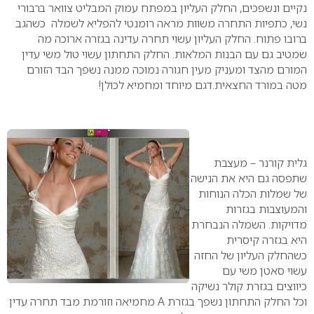
נקיים ונשפכים, החלק העליון במפתח עמוק המבליט צוואר ברבורי
נשי, כתפיות התחרה משוות מראה רומנטי להפליא לשמלה כשהגב
ברובו פתוח.
החלק העליון עשוי תחרה עדינה בגזרה ארוכה מה
שמטיב גם עם הבנות המלאות.
החלק התחתון עשוי טול משי עדין
המורם מהצד ומעניק מעין חגורה נמוכה ממנה נשפך הבד הזורם
מטה במורד החצאית.דגם מיוחד ומחמיא לכולן!
גלית קורנר – מעצבת
שתפסה גם היא את הנישה
של שמלות הכלה הנוחות
והמעוצבות בגזרות
מדויקות.
השמלה הנבחרת
היא בגזרה קיסרית
כשהחלק העליון של החזה
עשוי סאטן משי עם
כיווצים בגזרת קולר נשיקה
וכל החלק התחתון נשפך בגזרת A מחמיאה וזורמת מבד תחרה עדין