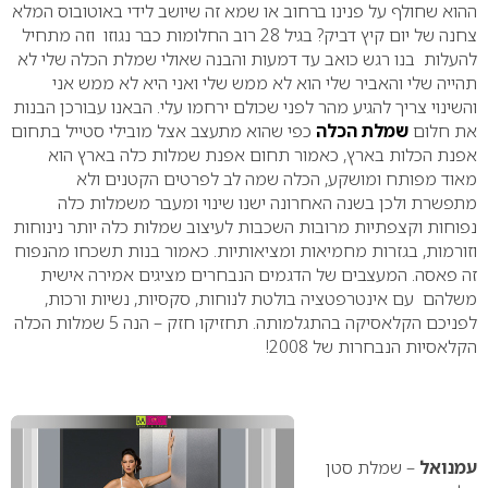
ההוא שחולף על פנינו ברחוב או שמא זה שיושב לידי באוטובוס המלא
צחנה של יום קיץ דביק? בגיל 28 רוב החלומות כבר נגוזו וזה מתחיל
להעלות בנו רגש כואב עד דמעות והבנה שאולי שמלת הכלה שלי לא
תהייה שלי והאביר שלי הוא לא ממש שלי ואני היא לא ממש אני
והשינוי צריך להגיע מהר לפני שכולם ירחמו עלי.
הבאנו עבורכן הבנות
את חלום
שמלת הכלה
כפי שהוא מתעצב אצל מובילי סטייל בתחום
אפנת הכלות בארץ, כאמור תחום אפנת שמלות כלה בארץ הוא
מאוד מפותח ומושקע, הכלה שמה לב לפרטים הקטנים ולא
מתפשרת ולכן בשנה האחרונה ישנו שינוי ומעבר משמלות כלה
נפוחות וקצפתיות מרובות השכבות לעיצוב שמלות כלה יותר נינוחות
וזורמות, בגזרות מחמיאות ומציאותיות. כאמור בנות תשכחו מהנפוח
זה פאסה.
המעצבים של הדגמים הנבחרים מציגים אמירה אישית
משלהם עם אינטרפטציה בולטת לנוחות, סקסיות, נשיות ורכות,
לפניכם הקלאסיקה בהתגלמותה.
תחזיקו חזק – הנה 5 שמלות הכלה
הקלאסיות הנבחרות של 2008!
עמנואל
– שמלת סטן