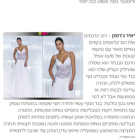
ורומנטי.
כמה פשוט ככה יפה!
יאיר ג’רמון
– רוב הדגמים
שלו הם קלאסים בקווים
נשיים מאוד עם נגיעות
קטנות של סקס אפיל.
הדגם הנבחר הוא שמלה
שהחלק העליון שלה הוא
בגד גוף נצמד ומבליט גוף
מושלם לכלה, הגזרה
עדיפה לבנות רזות או
ממוצעות אבל לא למי
שיש בטן בולטת.
בגד הגוף עשוי תחרה חצי שקופה במפתח עמוק
עם כתפיות דקות המבליטות כתפיים נשיות וסקסיות, החגורה
הנמוכה התפורה במלאכת אומן ועשויה כיווצים מתחת למותן
מבליטה מותניים נשיות ומפתות וממנה ומטה נשפכת חצאית תחרה
המציצה מהאמצע כשמעליה שיפון עדין הנותן עוד שכבה לחצאית
העשירה.