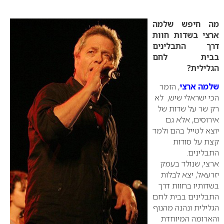
0
מה חיפש שלמה
ארצי בשדות חוות
דרך התבלינים
בבית לחם
הגלילית?
שלמה ארצי
, הזמר
הכי ישראלי שיש, לא
רק שר על שדות של
אירוסים, אלא גם
יוצא לטייל בהם ולמד
קצת על סודות
התבלינים.
ארצי, שנולד בעמק
יזרעאל, יצא לבלות
בשדותיו בחוות דרך
התבלינים בבית לחם
הגלילית ונהנה מהנוף
והארומה המיוחדת