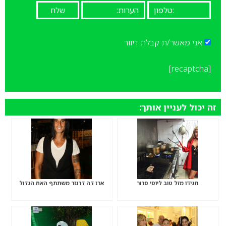
אני מאשר/ת קבלת דיוור
[recaptcha]
זה יכול לעניין אותך:
תגידו מזל טוב ליוסי סרור
ארז דה דרנזר משתתף האח הגדול