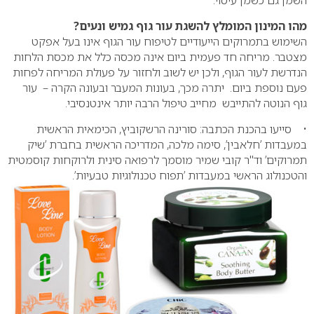
השמן גם כשמן עיסוי.
מהו המינון המומלץ להשגת עור גוף גמיש ונעים?
השימוש בתמרוקים הייעודיים לטיפוח עור הגוף אינו בעל אפקט
מצטבר. מריחה חד פעמית ביום אינה מכסה כלל את מכסת הלחות
הנדרשת לעור הגוף, ולכן יש לשוב ולחזור על פעולת המריחה לפחות
פעם נוספת ביום. יתרה מכך, בעונות המעבר ובעונה הקרה – עור
גוף הנוטה להתייבש מחייב טיפול הרבה יותר אינטנסיבי.
• סייעו בהכנת הכתבה: סורינה הרשקוביץ, הכימאית הראשית
במעבדות ’חלאבין’, סימה מלכה, המדריכה הראשית בחברת ’שיק
תמרוקים’ וד"ר קובי שמיר מוסמך לרפואה סינית ולרוקחות קוסמטית
והטכנולוג הראשי במעבדות ’תפוח טכנולוגיות טבעיות’.