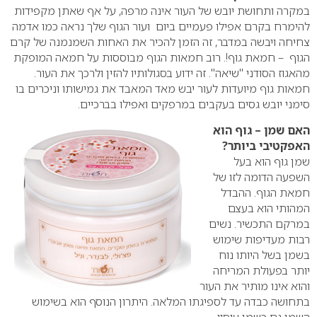
במקרה ותחושת יובש של העור אינה מרפה, על אף שאתן מקפידות
להימרח בקרם אפילו פעמיים ביום ועור הגוף שלך נראה כמו אדמה
צחיחה ויבשה במדבר, זה הזמן להכיר את האחות השמנמנה של קרם
הגוף – חמאת גוף!. רוב חמאות הגוף מבוססות על חמאה המופקת
מהאגוז הסודני "שיאה". זה ידוע בסגולותיו להזין ולרכך את העור.
חמאות גוף מיועדות לעור יבש מאד המאבד את גמישותו וניכרים בו
סימני יובש גסים בעקבים במרפקים ואפילו בברכיים.
האם שמן
– גוף הוא
האפקטיבי ביותר?
שמן גוף הוא בעל
השפעה הדומה לזו של
חמאת הגוף. ההבדל
המהותי הוא בעצם
במרקם התכשיר. נשים
רבות מעדיפות שימוש
בשמן בשל היותו נוח
יותר בפעולת המריחה
והוא אינו מותיר את העור
בתחושה כבדה עד לספיגתו המלאה. היתרון הנוסף הוא בשימוש