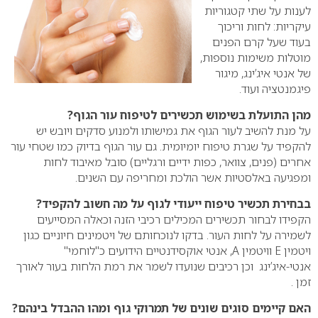
לענות על שתי קטגוריות
עיקריות: לחות וריכוך
בעוד שעל קרם הפנים
מוטלות משימות נוספות,
של אנטי איג’ינג, מיגור
פיגמנטציה ועוד.
מהן התועלת בשימוש תכשירים לטיפוח עור הגוף?
על מנת להשיב לעור הגוף את גמישותו ולמנוע סדקים ויובש יש
להקפיד על שגרת טיפוח יומיומית. גם עור הגוף בדיוק כמו שטחי עור
אחרים (פנים, צוואר, כפות ידיים ורגליים) סובל מאיבוד לחות
ומפגיעה באלסטיות אשר הולכת ומחריפה עם השנים.
בבחירת תכשיר טיפוח ייעודי לגוף על מה חשוב להקפיד?
הקפידו לבחור תכשירים המכילים רכיבי הזנה וכאלה המסייעים
לשמירה על לחות העור. בדקו לנוכחותם של ויטמינים חיוניים כגון
ויטמין E וויטמין A, אנטי אוקסידנטיים הידועים כ"לוחמי"
אנטי-איג’ינג וכן רכיבים שנועדו לשמר את רמת הלחות בעור לאורך
זמן .
האם קיימים סוגים שונים של תמרוקי גוף ומהו ההבדל בינהם?