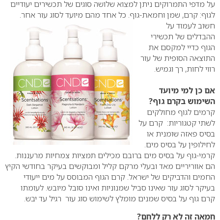
על מדפי התמרוקים ניתן למצוא שלושה סוגים של תכשירים יעודיים
לגוף: קרם, שמן וחמאת-גוף. כל אחד מהם מיועד
לסוג עור אחר.
חשוב לעמוד על
ההבדלים של תכשירי
הגוף כדיי למקסם את
התוצאה הסופית של עור
רווי לחות, רך וגמיש.
אם כן למי מיועד
השימוש בקרם גוף?
קרמים לגוף מחולקים
לשתי קטגוריות: קרם על
בסיס פאזה שומנית או
לחילופין על בסיס מים.
קרמי-גוף על בסיס מים ברובם מכילים תמציות צמחיות מרעננות.
הם אווריריים מאד ובעלי מרקם קליל ומבוקשים בעיקר בחודשי הקיץ
החמים והדביקים של ישראל. קרם הגוף המבוסס על מים ייעודי
בעיקר לסוג עור שאינו סביל שמנוניות ואינו סובל מיובש. לעומתו
קרם גוף על בסיס שמנים מומלץ לשימוש סוג עור רגיל עד יבש.
חמאה זה לא רק ללחם?