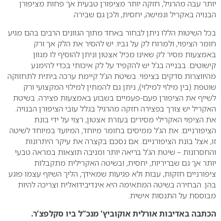
יותר עבה מהרגיל, חזקה יותר מציפורן טבעית אך פחות מציפורן
הבנויה באקריל וגמישה, יחסית, ולכן גם שבירה.
בכל השיטות הללו ניתן לבחור באחד מתוך הגוונים הרבים בהם מגיע
חומר הציפוי, ולמרוח לק על גביו. יש להסיר את הלק אך ורק
באמצעות מסיר לק שאינו מכיל אצטון וניתן להוסיף לו מגוון
קישוטים. בבנייה בג’ל יש להקפיד על לק איכותי בכדי להימנע
מהיווצרות סדקים בציפוי. בשיטת הג’ל קיימת ערכה ביתית לתחזוקה
שוטפת (בין מילוי למילוי), ניתן גם להמתין למילוי המקצועי ורק
לשייף את הציפורן פעם-פעמיים בשבוע באמצעות פצירה. בשיטת
האקריל יש צורך בפצירה חזקה מהרגיל בגלל עובי הציפורן הבנויה.
את הציפוי האקרילי מסירים בעזרת אצטון, רצוי על ידי בונת
הציפורניים. את הג’ל ממיסים בחומר מיוחד, המיועד במיוחד לשיטה
זו, אצל בונת הציפורניים.
אם נסכם בקצרה את עיקר היתרונות
והחסרונות – שיטת הג’ל בריאה יותר ומניבה תוצאות במראה טבעי
יותר אך גם שבריריות, יחסית, ובשיטה האקרילית מתקבלות
ציפורניים חזקות, עבות ולא פגיעות שמאידך, הליך השיוף עצמו פוגע
בהן. הבחירה בשיטה המתאימה היא אינדיבידואלית וצריכה להיות
מבוססת על התנסות אישית.
הכתבה באדיבות אורלית אוקוביץ’ מנכ”ל ביו סקלפצ’ר
.