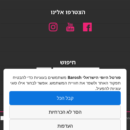
הצטרפו אלינו
חיפוש
חיפוש
פורטל היופי הישראלי Barosh
משתמשים בעוגיות כדי להבטיח
מדיניות פרטיות
תפקוד האתר ולשפר את חוויית המשתמש. אפשר לבחור אילו סוגי
עוגיות להפעיל.
קבל הכל
הסר לא הכרחיות
החלקות שיער
|
תאורה לבית
|
פאות ותוספות שיער
|
נייל סטודיו
|
תוספות שיער
|
שף פרטי
|
כ
סאות
בר
|
קוסמטיקאית
|
כסא בר
|
פאות
|
קורס בניית ציפורניים
|
Powered by Barosh
העדפות