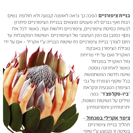
0
בניית ציפורניים
הפכה כך נראה לאופנה קבועה ולא חולפת. נשים
רבות ואף גברים לא מעטים מוצאים בבניית הציפורניים פיתרון
לבעיות כסיסת ציפורניים, ציפורניים חלשות ועוד, כאשר לכל אלו
נוסף כמובן גם הפן העיצובי של הציפורניים. השיטות המקובלות עד
היום לצורך בניית ציפורניים היו שיטות הבנייה ע”י אקריל – אם על ידי
טבילת
הציפורן באבקת
האקריל ואם על ידי מריחת
נוזל האקריל במכחול
כאשר לאחרונה נוספה
שיטה חדשה המשתמשת
בג’ל שקוף הנמרח על גבי
הציפורן הטבעית ונקראת
“
ביו-סקלפצ’ר
“.
כמה
מילים על השיטות השונות,
יתרונותיהן וחסרונותיהן:
ציפוי אקרילי במכחול
–
תהליך בניית ציפורניים
בשיטה זו מבוצע ע”י שיוף