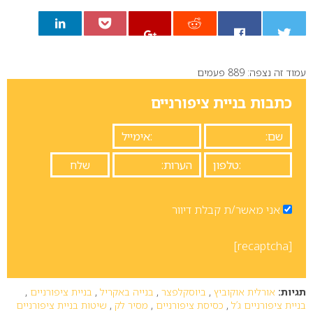
עמוד זה נצפה: 889 פעמים
0
כתבות בניית ציפורניים
אני מאשר/ת קבלת דיוור
[recaptcha]
תגיות:
אורלית אוקוביץ
,
ביוסקלפצר
,
בנייה באקריל
,
בניית ציפורניים
,
בניית ציפורניים ג’ל
,
כסיסת ציפורניים
,
מסיר לק
,
שיטות בניית ציפורניים