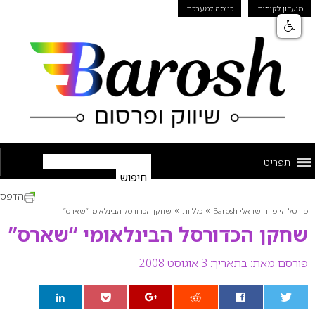
מועדון לקוחות
כניסה למערכת
תפריט
הדפס
»
»
פורטל היופי הישראלי Barosh
כלליות
שחקן הכדורסל הבינלאומי “שארס”
שחקן הכדורסל הבינלאומי “שארס”
פורסם מאת:
בתאריך: 3 אוגוסט 2008