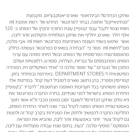
0
שחקן הכדורסל הבינלאומי שארס יאסקבצ’יוס, מקבוצת
“פנתינאייקס” אתונה, נבחר לפרזנטור החדש של רשת אופנת ml
men וצפוי לקבל עבור קמפיין עונת החורף והקיץ של המותג כ- 120
אלף דולר.
שארס, יחליף את שחקן הטלוויזיה והקולנוע זוהר ליבה,
אשר שימש בשתי העונות האחרונות כפרזנטור ml men.
אבי מלכה,
מנכ”לml men מסר כי: “הבחירה בשארס כפרזנטור נעשתה כחלק
מהאסטרטגיה הפרסומית של המותג ובשל היותו מזוהה עם ערכי
המותג המתבססים על גבריות, הצלחה, ספורט, רלוונטיות ועולם
התוכן של הגברים.”
עוד מוסר מלכה כי “אחד השיקולים היו, המכירה
הסיטונאית ל-DEPARTMENT STORES באירופה ובמיוחד ביוון,
קפריסין וספרד, בהן נחשב שארס למוביל דעת קהל. במדינות אלו
המותג משתתף בכל תערוכות האופנה הנחשבות.”
לדבריו: “בקמפיין
החדרת המותג בישראל לפני שנתיים, בחרה החברה כפרזנטור את
גיא גודס, שחקן הכדורסל לשעבר וסגן מאמן מכבי ת”א אשר תמך
באסטרטגיית המותג הפונה לקהל גברי. שנה לאחר החדרת המותג,
החליטה החברה להמשיך ולחזק את המכירות בקרב קהל זה ולפנות
גם לקהל צעיר יותר באמצעות זוהר ליבה, שהביא את המראה
המסוקס.”
מוסיף מלכה: “כעת, בתום שנת עבודה מוצלחת עם ליבה,