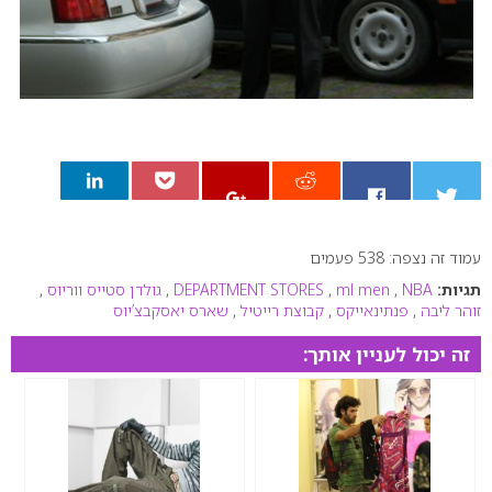
עמוד זה נצפה: 538 פעמים
0
תגיות:
NBA
,
ml men
,
DEPARTMENT STORES
,
גולדן סטייס ווריוס
,
זוהר ליבה
,
פנתינאייקס
,
קבוצת רייטיל
,
שארס יאסקבצ’יוס
זה יכול לעניין אותך: