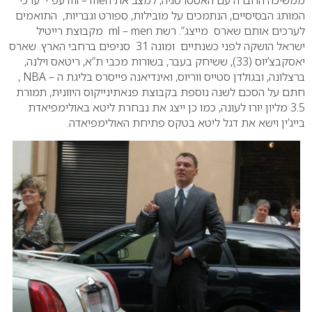
ממשיכה החברה עם האסטרטגיה, למצב את ml – men עפ”י ערכי
המותג הבסיסיים, הנתמכים על מובילות, ספורט וגבריות, התואמים
לערכים אותם שארס מייצג”.
רשת ml – men מקבוצת רייטיל
ישראל הושקה לפני כשנתיים ומונה 31 סניפים ברחבי הארץ.
שארס
יאסקבצ’יוס (33), ששיחק בעבר, בשורות מכבי ת”א, ריטאס וילנה,
ברצלונה, ובגולדן סטייס ווריוס, ואינדיאנה פייסרס בליגת ה – NBA ,
חתם על הסכם לשנה נוספת בקבוצת פנאתינייקוס היוונית, תמורת
3.5 מליון יורו לעונה, כמו כן ייצג את נבחרת ליטא באולימפיאדת
בייג’ין וישא את דגל ליטא בטקס פתיחת האולימפיאדה.