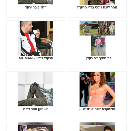
זוהר ליבה רוכש בגדי הריון?!
זוהר ליבה ירקד
גם חתיך וגם רקדן…
ארקדי דוכין – ML MAN
השחקנית אווה לנגוריה…-
השחקן זוהר ליבה