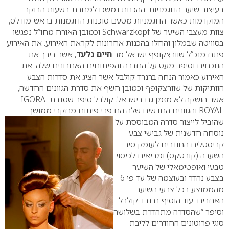
בעיצוב שיער הדוגמניות. ההכנות נמשכו למחרת בשעות הבוקר
המוקדמות כאשר הדוגמניות מטעם סוכנות הדוגמנות בראש-מודלס,
צוות מעצבי השיער של
Schwarzkopf
וכמובן האורח מחו”ל נפגשו
בסוויטה שבמלון והחלו בהכנות אחרונות לקראת האירוע.
את האירוע
פתח מנכ”ל שוורצקופף ישראל מר
חיים גלעד
, אשר בירך את
הנוכחים וסיפר מעט על החברה והפיתוחים האחרונים שלה. את
האירוע כאמור הנחה ברנרד קולבל אשר הציג את סדרות הצבע
הוותיקות של שוורצקופף וכמובן חשף את סדרת הגוונים החדשה,
אשר הושקה לא מזמן גם בישראל.
קולבל סיפר שסדרת
IGORA
ROYAL
והגוונים החדשים שלה הם פרי פיתוח מחקרי ממושך
שהוביל לייצור סדרה המבוססת על
נוסחה חדשנית של גבישי צבע
קריסטלים החודרים לעומק סיב
השערה (קורטקס) ומביאים לכיסוי
טבעי ואופטימאלי של השיער
בצבע נהדר ובעוצמה של עד פי 6
מהממוצע בכל צבעי השיער
האחרים. עוד הוסיף ברנרד קולבל
וסיפר “שהסדרה מתהדרת בשלושה
סוגי פרוטונים החודרים לליבת