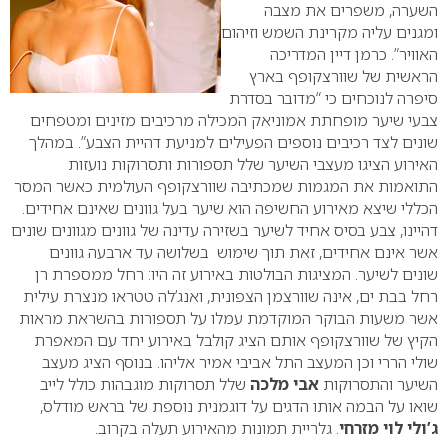
השערה, משפרים את מצבה
ומגנים עליה מקרינת השמש וזיהום
האוויר”.
כרמן דיין המדריכה
הראשית של שוורצקופף בארץ
סיפרה לנוכחים כי “מדובר בסדרת
צבעי שיער מופחתת אמוניאק המכילה מרכיבים מזינים ומטפחים
שונים לצד רכיבים נוספים הפעילים למניעת דהיית הצבע”.
במהלך
האירוע הציגו מעצבי השיער שלל תספורות ותסרוקות נועזות
התואמות את המגמות שמכתיבה שוורצקופף העולמית כאשר המסר
הכללי שיצא מאירוע החשיפה הוא שיער בעל גוונים שאינם אחידים.
דהיינו, צבע בסיס אחיד לשיער בשזירה עדינה של גוונים מגוונים שונים
אשר אינם אחידים, זאת תוך שימוש בשלושה עד ארבעה גוונים
שונים לשיער.
המציגות הבולטות באירוע זה היו: רחל ממספרת רן
רחל בבת ים, אינה שוורצמן הצפונית, ואנג’לה טטראו מנצרת עילית
אשר משעות הבוקר המוקדמת עמלו על תספורות בהשראת מראות
הקיץ של שוורצקופף אותם הציג קולבל באירוע יחד עם המאפרת
שולי הררי וכן המעצב התל אביבי אמיר אליהו. בנוסף הציג מעצב
השיער והתסרוקות
אבי מלכה
שלל תסרוקות מוגבהות כולל לייב
שואו על הבמה אותו הדגים על דוגמנית נוספת של בראש מודלס,
ג’ולי לוי מזרחי
. גלריית תמונות מהאירוע תעלה בקרוב.