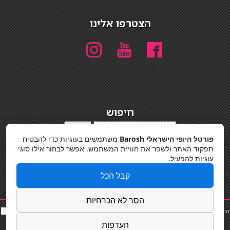
הצטרפו אלינו
חיפוש
חיפוש
פורטל היופי הישראלי Barosh
משתמשים בעוגיות כדי להבטיח
מדיניות פרטיות
תפקוד האתר ולשפר את חוויית המשתמש. אפשר לבחור אילו סוגי
עוגיות להפעיל.
קבל הכל
הסר לא הכרחיות
החלקות שיער
|
תאורה לבית
|
פאות ותוספות שיער
|
נייל סטודיו
|
תוספות שיער
|
שף פרטי
|
כ
סאות
בר
|
קוסמטיקאית
|
כסא בר
|
פאות
|
קורס בניית ציפורניים
|
Powered by Barosh
העדפות