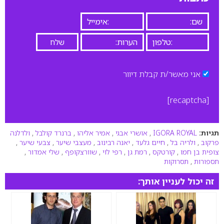
אני מאשר/ת קבלת דיוור
[recaptcha]
תגיות:
IGORA ROYAL
,
אושרי אבגי
,
אמיר אליהו
,
ברנרד קולבל
,
ולדלנה
פרקוב
,
ולריה בל
,
חיים גלעד
,
יאנה רבינוב
,
מעצבי שיער
,
צבעי שיער
,
צופית בן חמו
,
קורטקס
,
רמת גן
,
רפי לוי
,
שוורצקופף
,
שלי אמדור
,
תספורות
,
תסרוקות
זה יכול לעניין אותך: