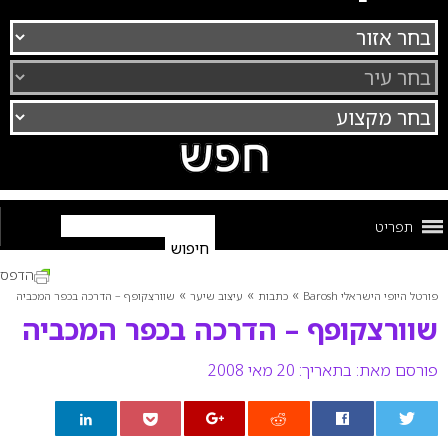
תפריט
הדפס
»
»
»
פורטל היופי הישראלי Barosh
כתבות
עיצוב שיער
שוורצקופף – הדרכה בכפר המכביה
שוורצקופף – הדרכה בכפר המכביה
פורסם מאת:
בתאריך: 20 מאי 2008