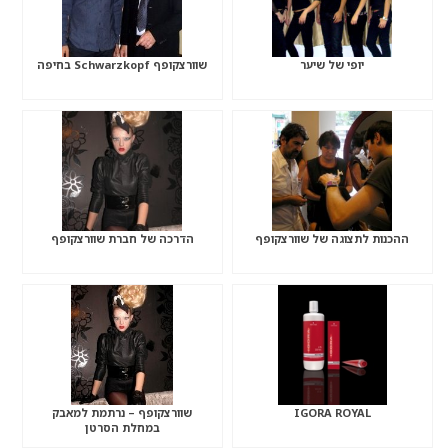
יופי של שיער
שוורצקופף Schwarzkopf בחיפה
ההכנות לתצוגה של שוורצקופף
הדרכה של חברת שוורצקופף
IGORA ROYAL
שוורצקופף – נרתמת למאבק
במחלת הסרטן