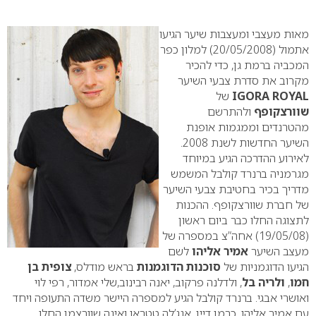
0
מאות מעצבי ומעצבות שיער הגיעו
אתמול (20/05/2008) למלון כפר
המכביה ברמת גן, כדי להכיר
מקרוב את סדרת צבעי השיער
IGORA ROYAL
של
שוורצקופף
ולהתרשם
מהטרנדים וממגמות אופנת
השיער החדשות לשנת 2008.
לאירוע ההדרכה הגיע במיוחד
מגרמניה ברנרד קולבל המשמש
מדריך בכיר בחטיבת צבעי השיער
של חברת שוורצקופף.
ההכנות
לתצוגה החלו כבר ביום ראשון
(19/05/08) אחה”צ במספרה של
מעצב השיער
אמיר אליהו
לשם
הגיעו הדוגמניות של
סוכנות הדוגמנות
בראש מודלס,
צופית בן
חמו
,
ולריה בל
, ולדלנה פרקוב, יאנה רבינוב,שלי אמדור, רפי לוי
ואושרי אבגי.
ברנרד קולבל הגיע למספרה היישר משדה התעופה ויחד
עם אמיר אליהו, כרמן דיין, אנג’לה טטראו ואינה שוורצמן החלו