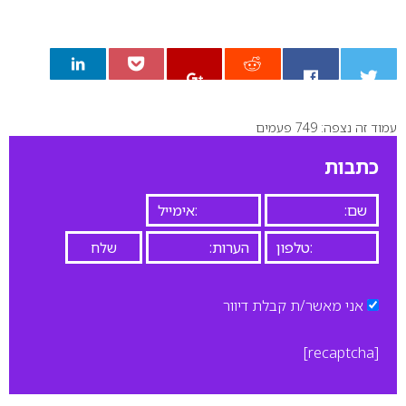
עמוד זה נצפה: 749 פעמים
0
כתבות
אני מאשר/ת קבלת דיוור
[recaptcha]