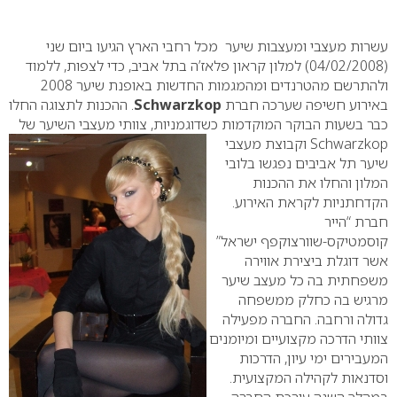
0
עשרות מעצבי ומעצבות שיער מכל רחבי הארץ הגיעו ביום שני
(04/02/2008) למלון קראון פלאז’ה בתל אביב, כדי לצפות, ללמוד
ולהתרשם מהטרנדים ומהמגמות החדשות באופנת שיער 2008
באירוע חשיפה שערכה חברת
Schwarzkop
. ההכנות לתצוגה החלו
כבר בשעות הבוקר המוקדמות כשדוגמניות, צוותי מעצבי השיער של
Schwarzkop
וקבוצת מעצבי
שיער תל אביבים נפגשו בלובי
המלון והחלו את ההכנות
הקדחתניות לקראת האירוע.
חברת “הייר
קוסמטיקס-שוורצוקפף ישראל”
אשר דוגלת ביצירת אווירה
משפחתית בה כל מעצב שיער
מרגיש בה כחלק ממשפחה
גדולה ורחבה. החברה מפעילה
צוותי הדרכה מקצועיים ומיומנים
המעבירים ימי עיון, הדרכות
וסדנאות לקהילה המקצועית.