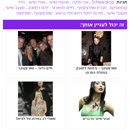
תגיות:
Schwarzkop
,
אבי מלכה
,
אופנת שיער
,
גווניי שיער
,
הייר
קוסמטיקס
,
חברת שוורצקופף
,
חיים פפארצי
,
יורם רחמנוב
,
מעצב שיער
,
מעצבי שיער
,
פורטל היופי הישראלי בראש
,
שוורצקופף
,
תסרוקות
זה יכול לעניין אותך:
שוורצקופף – נרתמת למאבק
חיים גלעד – שוורצקופף
במחלת הסרטן
צבעי שיער מדברים
שאולי לב באירוע של לוריאל