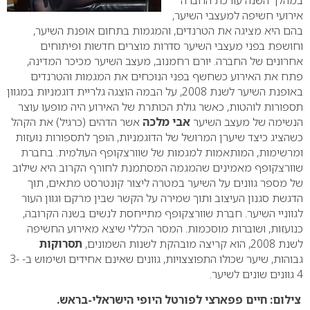
במהלך השנה עורכת החברה
אירועי חשיפה למעצבי השיער,
בהם היא מציגה את הטרנדים, והמגמות בתחום אופנת השיער,
וחושפת בפני מעצבי השיער סדרות מוצרים חדשות ופיתוחים
אחרונים של החברה.
יורם רחמנוב, מעצב השיער מכיכר המדינה,
פתח את האירוע כשחשף בפני הנוכחים את המגמות והטרנדים
באופנת השיער לשנת 2008, על הבמה הוצגה גלריית דוגמניות במגוון
תספורות לוהטות, כאשר גולת הכותרת של האירוע היה מופעו עוצר
הנשימה של מעצב השיער
אבי מלכה
אשר הדהים (כרגיל) את הקהל
כשהציג כיצד שיערן המרושל של הדוגמניות, הופך לתספורות נועזות
ומרשימות, המותאמות למגמות של שוורצקופף העולמית. בחברת
שוורצקופף מאמינים שהמגמה המסתמנת לחורף הקרוב היא שילוב
של מספר גוונים על השיער במטרה ליצור קונטרסט מתאים, תוך
הדגשת סגנון העיצוב ותוך שמירה על הקשר שבין מרקם וגוון העור
לגווניי השיער. חברת שוורצקופף מתייחסת לנשים בשנה הקרובה,
כנועזות, ושוברות מוסכמות. המסר הכללי שיצא מאירוע החשיפה
לשנת 2008, הוא קריצה מובהקת לשנות השמונים,
תסרוקות
גבוהות, שיער שכולו התפוצצויות, גוונים שאינם אחידים ושימוש ב- 3-
4 גוונים שונים לשיער.
צילום: חיים פפארצי לפורטל היופי הישראלי-בראש.