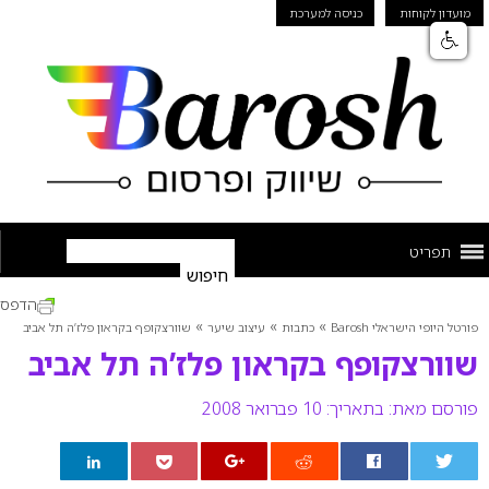
מועדון לקוחות
כניסה למערכת
תפריט
הדפס
»
»
»
פורטל היופי הישראלי Barosh
כתבות
עיצוב שיער
שוורצקופף בקראון פלז’ה תל אביב
שוורצקופף בקראון פלז’ה תל אביב
פורסם מאת:
בתאריך: 10 פברואר 2008