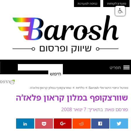
מועדון לקוחות
כניסה למערכת
תפריט
הדפס
»
»
פורטל היופי הישראלי Barosh
כלליות
שוורצקופף במלון קראון פלאז’ה
שוורצקופף במלון קראון פלאז’ה
פורסם מאת:
בתאריך: 7 ינואר 2008