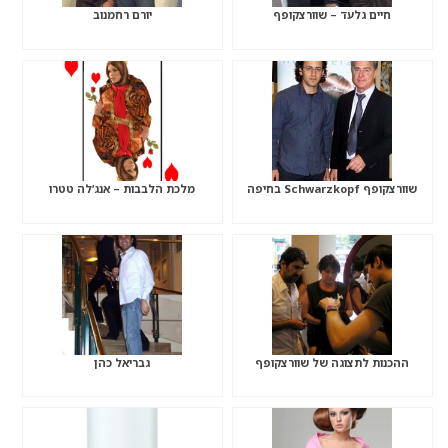
חיים גלעד – שוורצקופף
יורם רחמנוב
שוורצקופף Schwarzkopf בחיפה
מלכת הלבבות – אנג’לה טטרו
ההכנות לתצוגה של שוורצקופף
גבריאל כהן