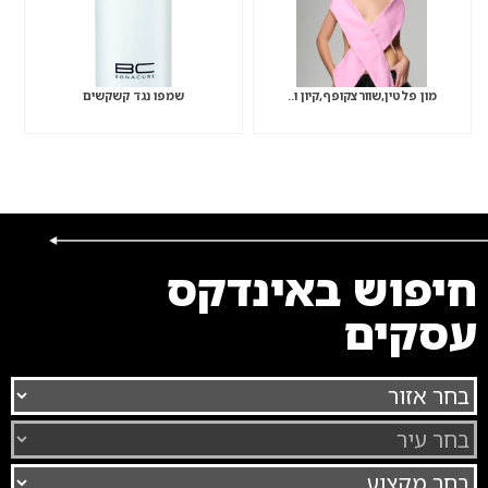
מון פלטין,שוורצקופף,קיון ו..
שמפו נגד קשקשים
חיפוש באינדקס
עסקים