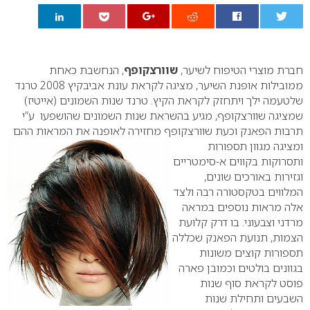
0
חברת מוצרי הטיפוח לשיער,
שוורצקופף
, הנחשבת כאחת
ממובילות אופנת השיער, מציגה לקראת עונת אביבקיץ 2008 טרנד
שלטעמה ילך ויתחזק לקראת הקיץ. טרנד שנות השמונים (אייטיז)
שמציגה שוורצקופף, מגיע בהשראת שנות השמונים שהושפעו ע”י
תרבות הפאנק וכעת שוורצקופף מחזירה לאופנה את המראות ההם
ומציגה מגוון
תספורות
ותסרוקות בקווים א-סימטריים
וגזירות באורכים שונים,
המלווים בטקסטורה רבה ולצד
אלה מראות נוספים במראה
מרדני וצבעוני.
בו דרק קלועת
הצמות, תנועת הפאנק שכללה
תספורות קוצים משונות
בגוונים בולטים וכמובן פארה
פוסט לקראת סוף שנות
השבעים ותחילת שנות