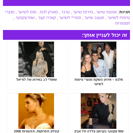
תגיות:
אופנת שיער
,
גזירות שיער
,
טרנד
,
מארק לופז
,
מוס לשיער
,
מוצרי
טיפוח לשיער
,
מעצב שיער
,
ספריי לשיער
,
קארה קצר
,
שוורצקופף
,
תספורות
זה יכול לעניין אותך:
וולנס – אירוע השקת מוצרי טיפוח
שאולי לב באירוע של לוריאל
לשיער
שוורצקופף בקראון פלז’ה תל אביב
קטלוג תסרוקות, תספורות 2008