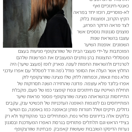
כאנטי-חינוכיים ואף
לא-מוסריים, רוכזו יחד במראה
הקיץ הקרוב, ומוצגות בלוק.
לצד מראה הרוקר הפרוע,
מוצגים סגנונות נוספים אשר
עוצבו בהשראת שנות
השמונים. אופנות השיער
המוכתבות על-ידי מעצבי הבית של שוורצקופף מגיעות בעצם
ממסלולי התצוגות בהן נותנים המעצבים את הפרשנות שלהם
לטרנדים ולהשראות החמות לעונה. מארק לופז (מעצב שיער) היה
החלוץ אשר העלה את הסופר מודל ג’מה וורד למסלול עם אפרו עדכני
מלא נפח וגאווה, וכמחווה ללוק שלו מציגה שוורצקופף לוק
אפרו-בלונד מלא עוצמה. מדונה שהחזירה השנה תסרוקות של
תחילת האייטיז עם חיתוכים ונפח קופצני כמו של פעם, מקבלת
התייחסות ובהשראתה מציגה שוורצקופף מספר מראות שיער
המתייחסים גם למגמות האופנה העדכניות של תכשיטי ענק, עקבים
גדולים, תיקים ושלל חגורות מותן ובאופנה כמו באופנה, גם השיער
בלוקים אלה בדירוגים מלאי נפח, המתחילים כבר מהקודקוד ולא רק
בצידי הראש וגם תלתלים פתוחים בגרסת האפרו המעודכנת ובסגנון
נערות הדיסקו השובבות שעושות קאמבק. מבחינת שוורצקופף