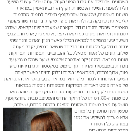
השמונים שהובילה את טרנד הפוני העגול, עתה שבים עיצובי השיער
הללו לאופנת השיער העכשווית. הקיץ הקרוב יתאפיין במראות
משנות השמונים, שלטענת שוורצקופף תצליח לחמוק מתדמית
קלישאתית שדבקה בה ולהיראות סופר שיקית. בחברת שוורצקופף
מאמינים שהכול יחזור ובגדול: הקארה שמעבר להיותו קלאסי, ישודרג
לסגנונות ומראות שונים כמו קארה קצר, א-סימטרי, או מדורג. צבעי
השיער יגיעו כהשלמה למראה הכללי כאשר הגוון האדום והנחושתי
יחזור בגדול על כל גווניו. גוון הבלונד שנשאר כבסיס, יקבל מעתה
שילובי גוונים של אפור מטאלי, בז’, זהוב ובייבי.
תספורות ותסרוקות
שונות במראה, בסגנון יקר ואולטרה אלגנטי. שיער שכולו מצביע על
נוכחות בומבסטית ואדירה תוך שימוש בטקסטורות גרנדיוזיות.שיער
פזור, ארוך ומדורג, המתאפיין בגלים ובלוק תזזיתי כאשר קצוות
השיער הפתוחות לגמרי כלפי חוץ, במראה טבעי בהשראת התסרוקת
של פארה פוסט האגדית.
תסרוקות ותספורות נוספות במראות
המסתמנים לקיץ הקרוב מושפעות מזרם הרוק שיער המזוהה מאד
עם שנות ה-80. דמותו של הרוקר החדש והמעוצב מבית שוורצקופף,
מושפעת מאד משנות השמונים ומוצגת בדמות פרחח,
ששותה,
מעשן ואינו מתעניין בלימודים
אלא מעדיף להשקיע את זמנו
במוזיקה. כל היסודות
התרבותיים הנחשבים