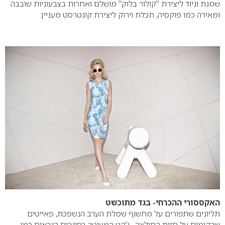
שמנת וניוד ליצירת "קולור בלוק" מושלם ואחרות בצבעוניות שובבה
ומאירה כמו פוקסיה, תכלת וירוק ליצירת קונטרסט מעניין.
האקססורי ההכרחי- בגד מתוכשט
תליונים שתפורים על מחשוף שמלת הערב הנשפכת, פאייטים
שרקומים על חזית החולצה , ג’קט המעוטר בסוגרים הנראים כמו