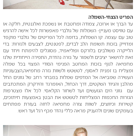
הפריט הנצחי-השמלה
עד הברך או ארוכה, צמודה ומחטבת או נשפכת ואלגנטית, חלקה או
עם טוויסט מעניין- השמלות של גולברי מאפשרות לכל אישה להרגיש
טוב עם עצמה. קו השמלות, בדומה לכל הפריטים של גולברי מוקפד
ומדוייק בזכות תשומת הלב לבדים, לפטנטים, לצבעים ולגזרות: בדי
הלייקרה משולבים בלורקס ופוליאמיד, מסוגלים להימתח ויחד עם
זאת להישאר יציבים ולשמור על גזרה נהדרת, התפירה הייחודית שלנו
מחמיאה לגוף בזכות המחטב הפנימי הסודי המצוי בכל שמלה
ומצליח בו זמנית לאסוף, לטשטש ולשוות גזרה מחמיאה,הצבעוניות
העשירה שמביאה אל המדפים שמלות במבחר רחב של גוונים החל
מהלבן והניוד השקטים, דרך הכחול, האזמרגד והירקרק המתכתבים
עם גווני הים הגועשים ועד לשחור הקלאסי. לכל אלו מצטרפות
הגזרות החכמות המצליחות לטשטש את הבטן באמצעות חיתוכים,
קשירות וכיווצים, לשוות צורה מחמיאה לחזה בעזרת מפתחים
בעומקים שונים ולהעניק מראה כללי נהדר מכף רגל ועד ראש.