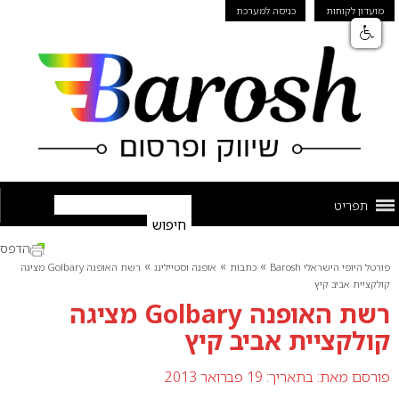
מועדון לקוחות
כניסה למערכת
תפריט
הדפס
»
»
»
פורטל היופי הישראלי Barosh
כתבות
אופנה וסטיילינג
רשת האופנה Golbary מציגה
קולקציית אביב קיץ
רשת האופנה Golbary מציגה
קולקציית אביב קיץ
פורסם מאת:
בתאריך: 19 פברואר 2013