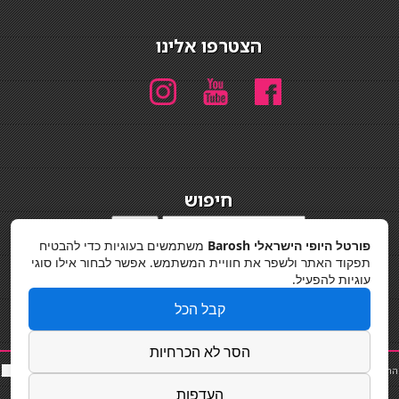
הצטרפו אלינו
חיפוש
חיפוש
פורטל היופי הישראלי Barosh
משתמשים בעוגיות כדי להבטיח
מדיניות פרטיות
תפקוד האתר ולשפר את חוויית המשתמש. אפשר לבחור אילו סוגי
עוגיות להפעיל.
קבל הכל
הסר לא הכרחיות
החלקות שיער
|
תאורה לבית
|
פאות ותוספות שיער
|
נייל סטודיו
|
תוספות שיער
|
שף פרטי
|
כ
סאות
בר
|
קוסמטיקאית
|
כסא בר
|
פאות
|
קורס בניית ציפורניים
|
Powered by Barosh
העדפות