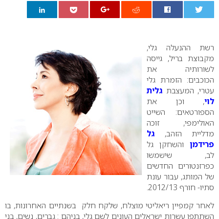
0
רשת ההנעלה גלי,
מקבוצת בריל, גייסה
לשורותיה את
הכוכבים: הזמרת גלי
עטרי, המעצבת
גלית
לוי
, וכן את
הספורטאים: השייט
האולימפי, זוכה
מדליית הזהב,
גל
פרידמן
והשחקן גל
לב, שישמשו
כפרזנטורים החדשים
של המותג, עבור עונת
סתיו- חורף 2012/13.
לאחר קמפיין ריאליטי מוצלח, שלקח חלק בשנתיים האחרונות, בו
השתתפו עשרות ישראלים העונים לשם גלי, בניהם : גברים, נשים, בני