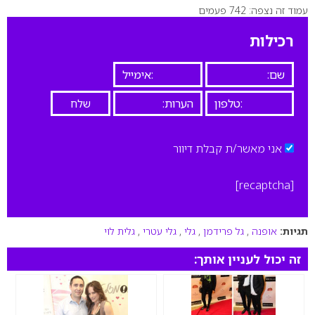
עמוד זה נצפה: 742 פעמים
0
רכילות
אני מאשר/ת קבלת דיוור
[recaptcha]
תגיות:
אופנה
,
גל פרידמן
,
גלי
,
גלי עטרי
,
גלית לוי
זה יכול לעניין אותך: