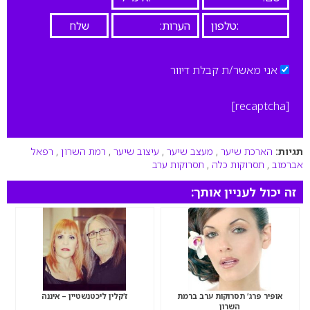
אני מאשר/ת קבלת דיוור
[recaptcha]
תגיות:
הארכת שיער
,
מעצב שיער
,
עיצוב שיער
,
רמת השרון
,
רפאל
אברמוב
,
תסרוקות כלה
,
תסרוקות ערב
זה יכול לעניין אותך:
אופיר פרג’ תסרוקות ערב ברמת
ז’קלין ליכטנשטיין – איננה
השרון