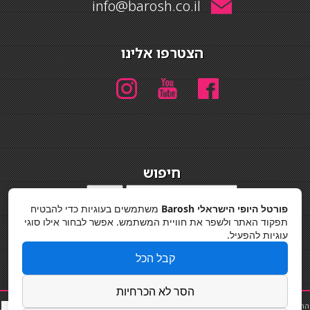
info@barosh.co.il
הצטרפו אלינו
חיפוש
חיפוש
פורטל היופי הישראלי Barosh
משתמשים בעוגיות כדי להבטיח
מדיניות פרטיות
תפקוד האתר ולשפר את חוויית המשתמש. אפשר לבחור אילו סוגי
עוגיות להפעיל.
קבל הכל
הסר לא הכרחיות
החלקות שיער
|
תאורה לבית
|
פאות ותוספות שיער
|
נייל סטודיו
|
תוספות שיער
|
שף פרטי
|
כ
סאות