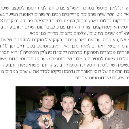
רת “לאון ומיטש” במרכז ראשל”צ עם שותפו לבית הספר למעצבי שיער
גאל גוט. השלישייה שהקימה פרויקטים רבים הקשורים לאופנת השיער בעו
והפקות גדולות בארץ ובחול, הוזמנו במיוחד להפקת פרויקט
טאי הארץ,שחקנים וצוות “רוקדים עם כוכבים” עונה שלישית ורביעית.
בנ
 מהתעשייה- “המושכים בחוטים”, צלמים,כתבים, מדיות כגון פנאי
פלוס,רייטינג,וואלה,NRG,YNET ,גיא פינס ועוד.את הארוע פתחו בקוקטייל מוקדם למוזמנים שלאחר
זוגות מפורסמים נתנו 
ורחים מכובדים תסרוקת מרהיבה ללוסי דובינצ’יק היפיפייה.”זו היא תסרו
ם ויציאות למסיבות בשילוב של תוספות שיער מגוונות ומיוחדות ששול
יערה של לוסי. התוספות הוסיפו לדובינצ’יק יותר משחק, אורך ותנועה
ח התצוגה של לוסי האורחות נדהמו וביקשו לסדר את שיערם במקום.צוו
יצב שיערם של דוגמניות אחרות.