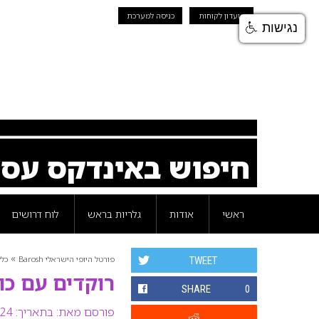
מועדון לקוחות
כניסה למערכת
נגישות
חיפוש באינדקס עס
ראשי
אודות
גלריות בראש
לוח דרושים
»
פורטל היופי הישראלי Barosh
כלל
TWEET
רוקדים עם כוכבי
SHARE
0
פורסם מאת:
בתאריך: 24 יולי 2008