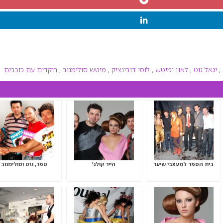
,
יגאל גוט
,
לאון ומיטש
,
לוסי דובינציק
,
מיטש סולימנוב
,
רוקדים עם כוכבים
בית הספר למעצבי שיער
הייר קולג’
טפר, גוט וסולימנוב