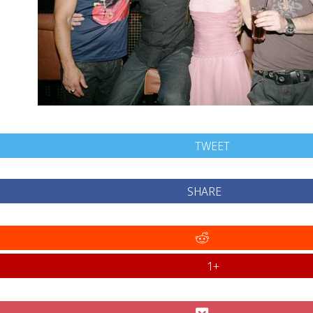
TWEET
SHARE
+1