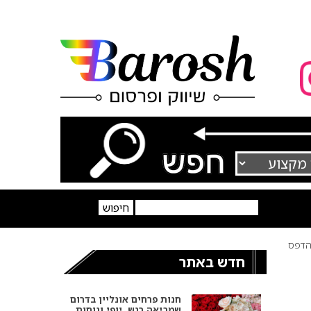
דפס
חדש באתר
חנות פרחים אונליין בדרום
שמביאה רגש, יופי ונוחות