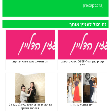
[recaptcha]
זה יכול לעניין אותך:
קארין כהן ונעלי JOSEF עושים סיבוב
חני נחמיאס אצל גיורא יצחקוב
נוסף
חיים צינוביץ מתחתן
הריקה פרננדה אינטרנשיונל: מברזיל
לישראל ומרוקו