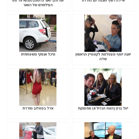
איילה רשף חוגגת יום הולדת
עוז זהבי ואור גרוסמן נפגשו על סט
הצילומים של רנואר
יאנה יוסף מצטלמת לקמפיין הראשון
מיכל אנסקי משפחתית
שלה
יעל ברון (האח הגדול 4) מתפנקת
אדל בספלוב מודדת