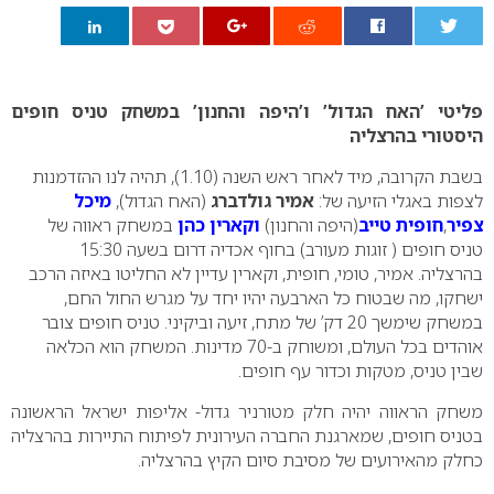
0
פליטי ’האח הגדול’ ו’היפה והחנון’ במשחק טניס חופים
היסטורי בהרצליה
בשבת הקרובה, מיד לאחר ראש השנה (1.10), תהיה לנו ההזדמנות
לצפות באגלי הזיעה של:
אמיר גולדברג
(האח הגדול),
מיכל
צפיר
,
חופית טייב
(היפה והחנון)
וקארין כהן
במשחק ראווה של
טניס חופים ( זוגות מעורב) בחוף אכדיה דרום בשעה 15:30
בהרצליה.
אמיר, טומי, חופית, וקארין עדיין לא החליטו באיזה הרכב
ישחקו, מה שבטוח כל הארבעה יהיו יחד על מגרש החול החם,
במשחק שימשך 20 דק’ של מתח, זיעה וביקיני.
טניס חופים צובר
אוהדים בכל העולם, ומשוחק ב-70 מדינות. המשחק הוא הכלאה
שבין טניס, מטקות וכדור עף חופים.
משחק הראווה יהיה חלק מטורניר גדול- אליפות ישראל הראשונה
בטניס חופים, שמארגנת החברה העירונית לפיתוח התיירות בהרצליה
כחלק מהאירועים של מסיבת סיום הקיץ בהרצליה.