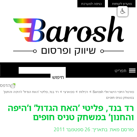
מועדון לקוחות
כניסה למערכת
תפריט
הדפס
»
»
»
פורטל היופי הישראלי Barosh
רכילות
פפארצי
רד בנד, פליטי ’האח הגדול’ ו’היפה והחנון’
במשחק טניס חופים
רד בנד, פליטי ’האח הגדול’ ו’היפה
והחנון’ במשחק טניס חופים
פורסם מאת:
בתאריך: 26 ספטמבר 2011