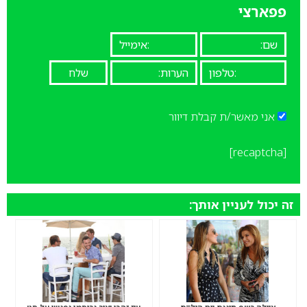
פפארצי
אני מאשר/ת קבלת דיוור
[recaptcha]
זה יכול לעניין אותך: