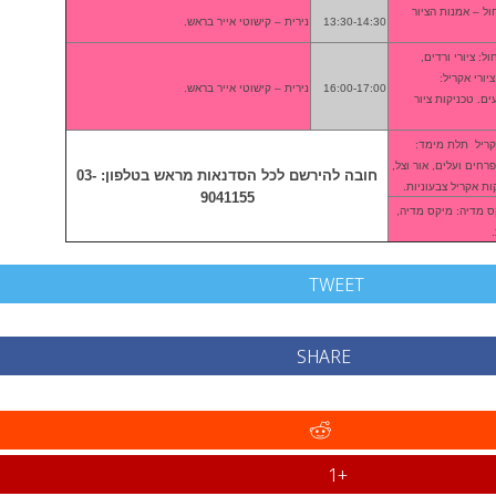
ול – אמנות הציור
13:30-14:30
נירית – קישוטי אייר בראש.
ל: ציורי ורדים,
ות, one stroke, ציורי אקריל:
16:00-17:00
נירית – קישוטי אייר בראש.
ם. טכניקות ציור
קריל תלת מימד:
פרחים ועלים, אור וצל,
חובה להירשם לכל הסדנאות מראש בטלפון: 03-
ת אקריל צבעוניות.
9041155
ס מדיה: מיקס מדיה,
TWEET
SHARE
+1