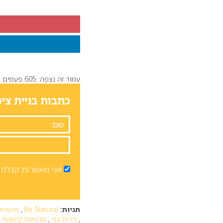
עמוד זה נצפה: 605 פעמים
כתבות בניית ציפ
אני מאשר/ת קבלת ד
תגיות:
Be Natural
,
אושרת 
,
נירית בני
,
סדנאות קישוטי צ