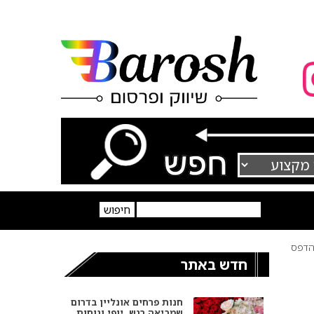
דפס
חדש באתר
חנות פרחים אונליין בדרום
שמביאה רגש, יופי ונוחות