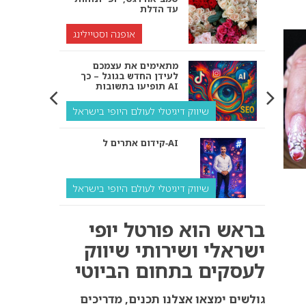
עד הדלת
אופנה וסטיילינג
מתאימים את עצמכם
לעידן החדש בגוגל – כך
תופיעו בתשובות AI
שיווק דיגיטלי לעולם היופי בישראל
קידום אתרים ל‑AI
שיווק דיגיטלי לעולם היופי בישראל
איך מנועי AI “חושבים” –
בראש הוא פורטל יופי
ולמה העסק שלך צריך
להתאים את עצמו אליהם?
ישראלי ושירותי שיווק
לעסקים בתחום הביוטי
שיווק דיגיטלי לעסקים
קידום ל‑AI לעומת קידום
גולשים ימצאו אצלנו תכנים, מדריכים