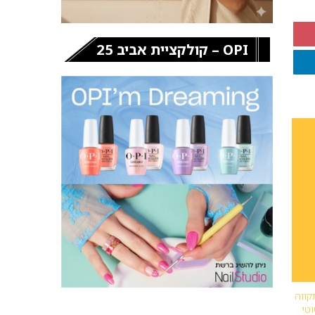
OPI – קולקציית אביב 25
קווה
טי