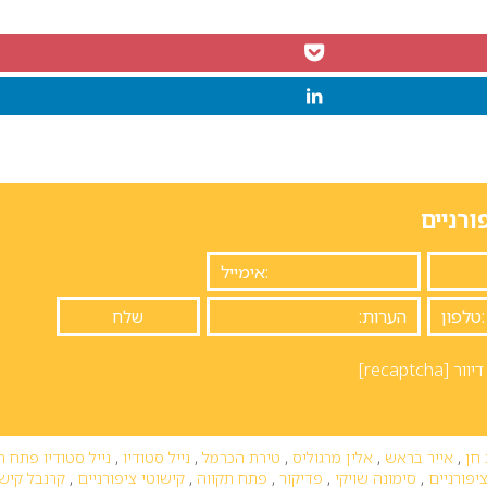
ורניים
יוור
[recaptcha]
חן
,
אייר בראש
,
אלין מרגוליס
,
טירת הכרמל
,
נייל סטודיו
,
נייל סטודיו פתח ת
יפורניים
,
סימונה שויקי
,
פדיקור
,
פתח תקווה
,
קישוטי ציפורניים
,
קרנבל קישו