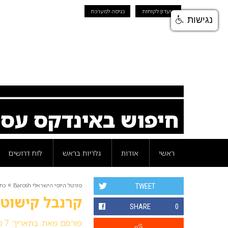
מועדון לקוחות
כניסה למערכת
נגישות
חיפוש באינדקס עס
ראשי
אודות
גלריות בראש
לוח דרושים
»
פורטל היופי הישראלי Barosh
כת
TWEET
קרנבל קישוטי 
SHARE
0
פורסם מאת:
בתאריך: 7 ספטמבר 2009