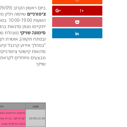
ביום ראשון הקרוב (13/09/09) יתקיים בסניף פתח תקווה של רשת
+1
ציפורניים
שיהווה חלק מי
השעות 10:00-19:00.
במסג
יתקיימו מגוון סדנאות בה
סימונה שויקי
(מנהלת סני
ובפתח תקווה), אושרת חן, נ
“במהלך אירוע קרנבל קישוטי
סדנאות קישוטי ציפורניים 
מבצעים מיוחדים לקראת 
שויקי.
שעה
כית
סימונה-חידושים באק
10:00-11:30
“קריאייש
בתבניות-פרנץ קבוע.