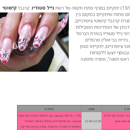
נייל סטודיו
, קרנבל
קישוטי
ום פתוח שיתקיים במקום בין
רת קרנבל קישוטי ציפורניים,
דרכתן של המדריכות המובילות
פי נייל סטודיו בטירת הכרמל
ירית בני ואלין מרגוליס.
 ציפורניים, יתקיימו מגוון
ובנוסף יוצעו ללקוחות
ראש השנה”, מסרה סימונה
ה 1
שעה
כיתה 2
ריל. הכרות עם סדרת
אלין – פדיקור be natural. הדגמה ועבודה עם מוצרי
ן”, בניית pink and white
12:00-13:30
be natural מהמובילים בעולם באישור האגודה
הישראלית לסכרת. הדגמות, פתרון בעיות בפדיקור.