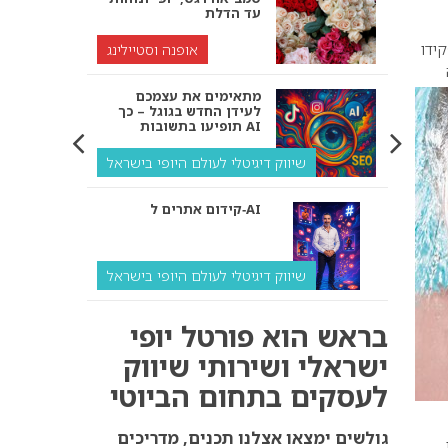
עד הדלת
ידו
אופנה וסטיילינג
מתאימים את עצמכם
לעידן החדש בגוגל – כך
תופיעו בתשובות AI
שיווק דיגיטלי לעולם היופי בישראל
קידום אתרים ל‑AI
שיווק דיגיטלי לעולם היופי בישראל
איך מנועי AI “חושבים” –
בראש הוא פורטל יופי
ולמה העסק שלך צריך
להתאים את עצמו אליהם?
ישראלי ושירותי שיווק
לעסקים בתחום הביוטי
שיווק דיגיטלי לעסקים
קידום ל‑AI לעומת קידום
גולשים ימצאו אצלנו תכנים, מדריכים