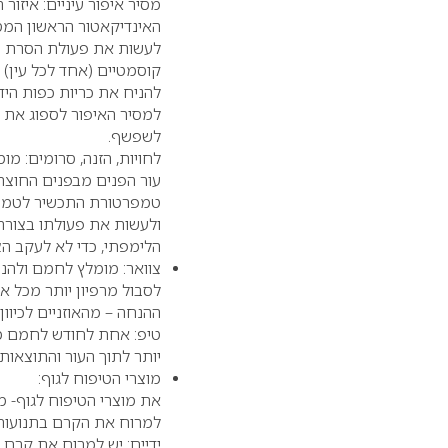
מסיר איפור עיניים: איזור ה
האינדיקאטור הראשון המסגי
לעשות את פעולת הסרת הא
קוסמטיים (אחד לכל עין) ט
להניח את כריות כפות היד
למסיר האיפור לספוג את כ
לשפשף.
לחויות, הזנה, סרומים: מ
עור הפנים מבפנים החוצה
הלימפתי, כדי לא לעקב הצ
צוואר: מומלץ לחמם ולהני
לסבול מרפיון יותר מכל אז
ההנחה – מהאוזניים לכיוון
טיפ: אחת לחודש לחמם מג
יותר לתוך העור והתוצאות
מוצרי הטיפוח לגוף:
את מוצרי הטיפוח לגוף- מ
למרוח את הקרם בתנועות מ
ידיים: יש למרוח את קרם ה