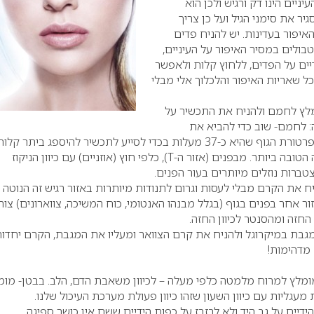
עיניים הינו דק ורגיש ולכן הוא
ר את סימני הגיל ועל כן צריך
יפור בעדינות. יש להניח פדים
בולים במסיר האיפור על העיניים,
יים על הפדים, ללחוץ קלות ולאפשר
ל שאריות האיפור והלכלוך אלי מבלי
ומלץ לחמם ולהניח את התכשיר על
: לחמם- שוב כדי להביא את
טמפרטורת התכשיר לטמפרטורת הגוף שהיא כ-37 מעלות בכדי לסייע לתכשיר להיספג ביתר קלו
ולעשות את פעולתו בצורה הטובה ביותר. מבפנים (אזור ה-T), כלפי חוץ (אוזניים) עם כיוון הניקוז
טברות נוזלים מיותרים בעור הפנים.
ח את הקרם מבלי לעסות וגרום לתנודות מיותרות באזור רגיש זה הנוטה
ור אחר בפנים בגוף (בגלל מבנהו האנטומי, כוח המשיכה, צווארונים) צור
 החזה ומהסנטר לכיוון החזה.
בת במיקרוגל ולהניח את קרם הצוואר ומעליו את המגבת, הקרם יחדור
 מדהימות!
ומלץ למרוח מלמטה כלפי מעלה – לכיוון משאבת הדם, הלב. בבטן- מומ
עגליות עם כיוון השעון שזהו כיוון פעולת מערכת העיכול שלנו.
ידיים על גב היד ולא לבזבז על כפות הידיים ששם אין כושר ספיגה.