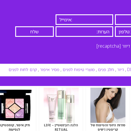
יוור
[recaptcha]
D
,
דיור
,
חלב פנים
,
מוצרי טיפוח לפנים
,
מסיר איפור
,
קרם לחות לפנים
סודות היופי והטיפוח של
הלנה רובינשטיין – LIFE
תיק איפור, קוסמטיקה
קריסטין דיוויס
RITUAL
לנסיעות