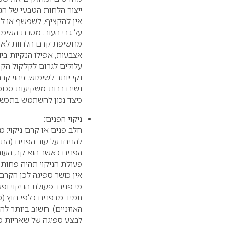
ייצור הלחות הטבעי של הגו
אין להקציף, לשפשף או ל
על גבי העור. מטרת השימו
מחשיפת קרם הלחות לאור 
אצבעות, אפילו הנקיות ביו
עלולים לגרום לקלקול הק
נקי יותר לשימוש. זיהוי 
נשים רבות משקיעות סכומי
כיצד נכון להשתמש בתכשירי
ניקוי הפנים:
חלב פנים או קרם ניקוי: 
להניחו על עור הפנים (התחליב מקבל
הפנים כאשר הוא קר, העור 
פעולת הניקוי תהיה פחות ט
אין כושר ספיגה לכן הקרם 
מי פנים: פעולת הניקוי ו
האוזניים). חשוב ביותר לה
לבצע ספיגה של שאריות מי