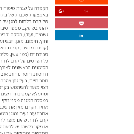
הקפדה על שגרת טיפוח העור
+1
באמצעות שכבות של ביגוד 
של קרם הלחות להגן על הע
להתייבש עקב מספר סיבות
גשמים, ועוד), הסקה וקרינ
וחוץ, חימום, מזגן, יובש ו
(קרינת מחשב, קרינת ניאון
סביבתיים (כמו: עשן, פליט
כל הפרטים על קרם לחות 
הסימנים הראשונים לצורך
דחיסות, חוסר נוחות, אובד
חסר חיים, בעל גוון צהבה
רצוי מאוד להשתמש בקרם
ומתמלא קמטים וחריצים.
כמסכה המגנה מפני נזקי מז
אחיד. הקרם מזין את שכב
אחריו עור נעים ומוגן היטב
קרם לחות שהינו מוצר לחו
או ניקוי כלשהו. יש לדאוג 
מחדשים ומחזקים את שכבת