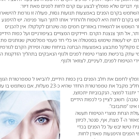
ף.
דברים שלא מומלץ לבצע עם קרם לחות לפנים מאת דיור:
השתמש בקרם הפנים באמצעות תנועות גסות, פעולה זו גורמת להישארו
ש בקרם לחות היא לטפוח ולהחדיר אותו לתוך העור פנימה. יש להימנע
השמש או להשאירו באזורים חמים מה שיגרום לקלקולו. אין להכניס
תר, אל תוך צנצנת הקרם. חיידקים המצויים בציפורניים ועל כפות הידיים
רם. יש לעשות שימוש בספטולה או כלי חד פעמי מפלסטיק שנותנים פתר
קרם מקולקל מתבצע באמצעות הבחנה בניחוח שונה ופירוק הקרם לגורמיו.
 עתק ברכישת מוצרי טיפוח לפנים ולגוף הנאבקים בתהליך הזדקנות הע
 הטיפוח לפנים, לעיניים, לצוואר ולגוף.
מומלץ לחמם את חלב הפנים בין כפות הידיים, להביאו ל טמפרטורת הגוף 
 את טמפרטורת החדר שהיא כ-23 מעלות, אם נשתמש בו על עור
יתנגד למוצר, הנקבוביות יתכווצו,
ובה). חשוב לציין כי לכפות הידיים
אינו “מתבזבז”.
פעולת הנחת מוצרי הטיפוח תעשה
תמיד מבפנים כלפי חוץ (מאזור ה-T מצח, אף, סנטר, לכיוון
ניח טישו יבש על כל הפנים בכדי
 הפנים והימנעות מאודן לחות.