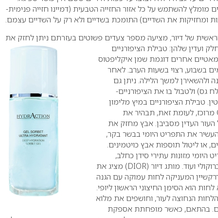
ם מומלץ להשתמש על כל אזור החזייה הטבעית (דמיינו חזייה פנימית-
ות ומחזיקות את השדיים) התומכת בשדיים ולא רק על השדיים עצמם.
 הראשית של דיור, מציעה מספר צעדים פשוטים בעזרתם ניתן לחזק את
ק ועדין שלהן: טבילת הציפורניים
מאטיים אחרים דוגמת שמן איקליפטוס
 בשבוע, רצוי בשעות הערב. לאחר
ה ולהשאירן למשך הלילה. ניתן גם
 גס) ולטבול בו את הציפורניים-
ין.
טבילת הציפורניים במיץ מלימון
סחוט טרי, המכיל ויטמין C מרוכז, לעומת זאת, תבהיר את
ל העור העדין מסביבן. אבץ מחזק את
להעשיר את התפריט היומי בבשר בקר,
ם, או ליטול תוספות אבץ כויטמינים.
 היומי מזונות עתירי סידן כחלב,
וקולי ועוד.
מותג דיור (
DIOR
) מציג את
רקשיין המעניקה לחות עמוקה עם הגנה
 לחות הוא הסימן החיצוני הראשון ליופי.
חות הנחוצה לעור, וחושפים את מלוא
נים. בהתאם, כאשר מופחתת אספקת