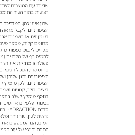
שדיים: עם המוצרים לשדיי
רצועות בתוך העור התומכ
שרון אייזן כהן, המדריכה
הציפורניים
ולקבל מראה חל
בשמן זית או בשמנים ארו
מחומם קלות, מספר פעמים
מכן יש ללבוש כפפות כותנ
להמיס כף של מלח ים (מלח
פעולה זו מחזקת את הקרט
הציפורניים ותגן עליהן וע
הציפורניים, ולכן מומלץ 
ביצים, חלב, קטניות ושמרי
בנוסף מומלץ לשלב בתפריט
גבינות, פלפלים אדומים, בר
סדרת
HYDRACTION
היד
נראית לעין. עור זוהר ומלא
המים, הם המספקים את הל
החיות והיופי של עור הפ