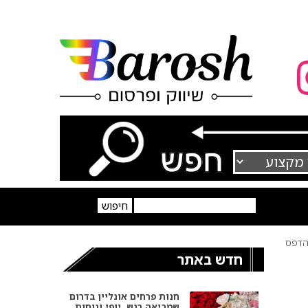
דפס
חדש באתר
חנות פרחים אונליין בדרום
שמביאה רגש, יופי ונוחות