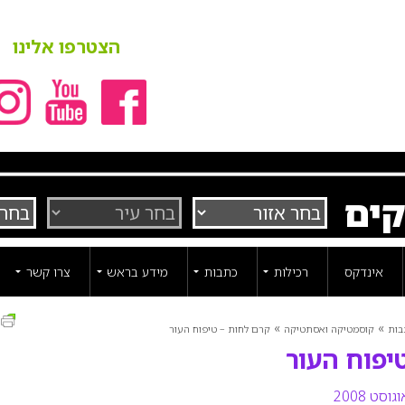
הצטרפו אלינו
קים
אינדקס
רכילות
כתבות
מידע בראש
צרו קשר
ה
»
»
בות
קוסמטיקה ואסתטיקה
קרם לחות – טיפוח העור
יפוח העור