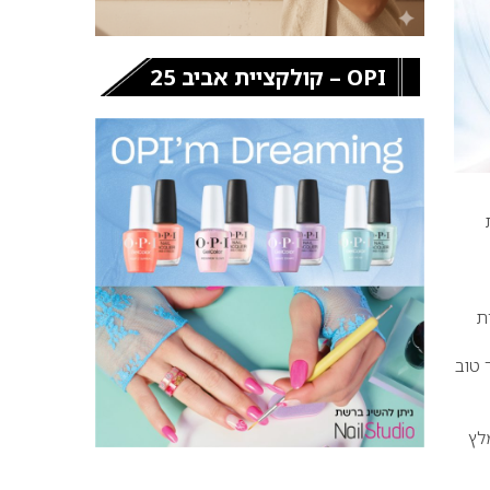
OPI – קולקציית אביב 25
ת
ת
 טוב
לץ