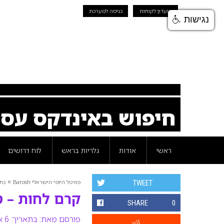
מועדון לקוחות
כניסה למערכת
נגישות
חיפוש באינדקס עס
ראשי
אודות
גלריות בראש
לוח דרושים
»
פורטל היופי הישראלי Barosh
כת
TWEET
קרם לחות – ט
SHARE
0
פורסם מאת:
בתאריך: 6 אוגוסט 2008