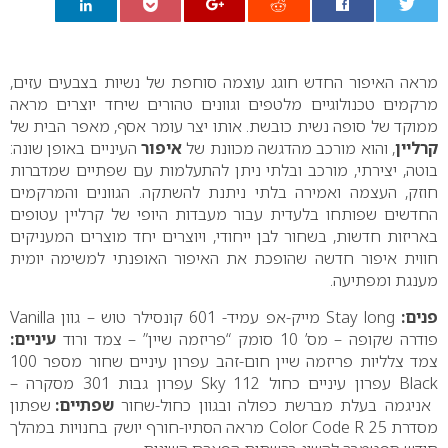
0
מראה האיפור החדש חוגג עוצמה סוחפת של נשיות בצבעים עזים,
מרקמים טכנולוגיים מלטפים וגוונים טהורים שיחד יוצרים מראה
ממוקד של סופה נשית כובשת. אותו יצר עומר אסף, מאפר הבית של
קרליין
, והוא מורכב מהדגשה מכוונת של
איפור
העיניים באופן שונה:
בוטה, יצירתי, מורכב ובלתי ניתן להתעלמות עם שפתיים שמדברות
חוזק, העצמה ואמירה בלתי ניתנת להשתקה. הגוונים והמרקמים
החדשים שפותחו בלעדית עבור מעבדות היופי של קרליין עטופים
באריזות חדשות, בשחור לבן ייחודי, ויוצרים יחד מוצרים המעניקים
חווית איפור חדשה שהופכת את האיפור האופנתי למשימה יומית
מענגת ומפתיעה.
פנים:
Stay long
מייק-אפ עמיד- 601
קונסילר טוש – גוון
Vanilla
פודרה שקופה – מס’ 10
סומק “פריזמה שיין” – צמד ורוד
עיניים:
צמד צלליות פריזמה שיין חום-זהב
עפרון עיניים שחור מספר 100
Black
עפרון עיניים כחול 112
Sky
עפרון גבות 301
מסקרה –
אניגמה בעלת מברשת כפולה ובגוון כחול-שחור
שפתיים:
שפתון
מסדרת
Color Code R 25
מראה הסתיו-חורף יושק בחנויות במהלך