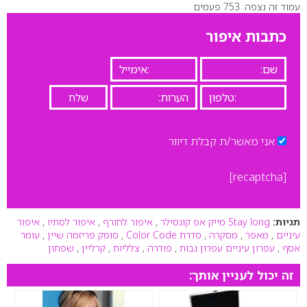
עמוד זה נצפה: 753 פעמים
0
כתבות איפור
אני מאשר/ת קבלת דיוור
[recaptcha]
תגיות:
Stay long מייק אפ קונסילר
,
איפור לחורף
,
איפור לסתיו
,
איפור
עיניים
,
מאפר
,
מסקרה
,
סדרת Color Code
,
סומק פריזמה שיין
,
עומר
אסף
,
עפרון עיניים עפרון גבות
,
פודרה
,
צלליות
,
קרליין
,
שפתון
זה יכול לעניין אותך: