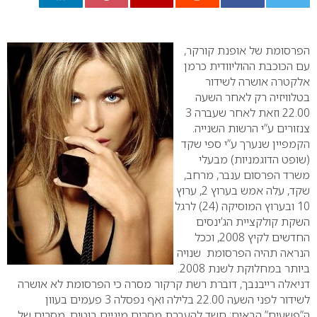
0
הפרסומת של אופנת קורקר,
עם הכוכבת ההוליוודית כרמן
אלקטרה אושרה לשידור
בטלוויזיה רק לאחר השעה
22.00 וזאת לאחר שעברה 3
צנזורים ע”י הרשות השנייה.
הקמפיין שנערך ע”י ספי שקד
(שופט הדוגמניות) מבעלי
משרד הפרסום ענבר, מרחב,
שקד, עלה אמש בערוץ 2, ערוץ
10 ובערוץ המוסיקה (24) לרגל
השקת קולקציית הג’ינסים
החדשים לקיץ 2008, וככל
הנראה תהיה הפרסומת שנויה
ביותר במחלוקת לשנת 2008.
דניאלה רייבנבך, דוברת רשת קרקור מסרה כי הפרסומת לא אושרה
לשידור לפני השעה 22.00 בלילה ואף נפסלה 3 פעמים בעוון
ה”פשעים” הבאים: חשד להעברת מסרים מיניים בוטים, מסרים של