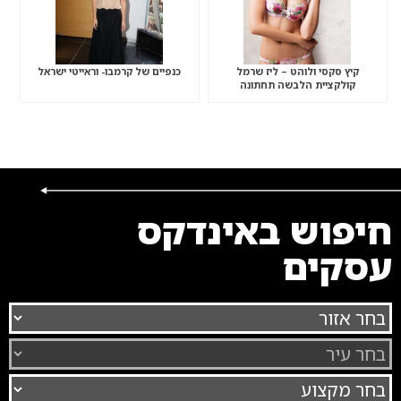
קיץ סקסי ולוהט – ליז שרמל
כנפיים של קרמבו- וראייטי ישראל
קולקציית הלבשה תחתונה
חיפוש באינדקס
עסקים