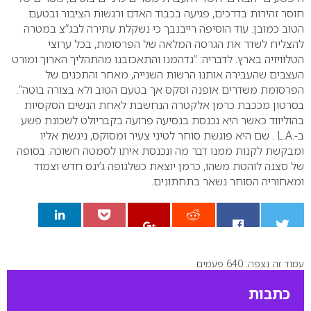
חוסר זהירות בדרכים, פגיעה בכבוד האדם ורגשות הציבור ובטעם
הטוב כמובן.
עוד הוסיפה רייבנבך כי נשקלת עתירה לבג”צ במטרה
להצליח לשדר את הגרסה המלאה של הפרסומת, בכל ערוצי
הטלוויזיה בארץ.
לדבריה: “נדהמנו והתאכזבנו מהתהליך הארוך ומורט
העצבים שהעבירה אותנו הרשות השנייה, מאחר והתכנים של
הפרסומת משדרים אופנה וסקס אך בטעם הטוב ולא בצורה בוטה”.
בסרטון מככבת כרמן אלקטרה הנחשבת לאחת הנשים הסקסיות
בהוליווד כאשר היא נכנסת בנסיעה פרועה בקבריולט לשכונת פשע
ב-
L.A.
. שם היא פוגשת סוחר לטיני צעיר ומסוקס, ניגשת אליו
ומבקשת לקנות ממנו דבר מה ונכנסת איתו לסמטה חשוכה. בסופה
של סצנה לוהטת משהו, כרמן יוצאת כשלגופה ג’ינס חדש וצמוד
ומאחוריה הסוחר נשאר בתחתונים.
עמוד זה נצפה: 640 פעמים
0
כתבות