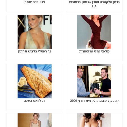
כרמן אלקטרה ומורן אלטמן ברחובות
נינט טייב יחפה
L.A
מלאני פרס פרזנטורית
בר רפאלי בלבוש תחתון
קנת קול מציג: קולקציית חורף 2009
דג לראש השנה