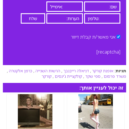
אני מאשר/ת קבלת דיוור
[recaptcha]
תגיות:
אופנת קורקר
,
דניאלה רייבנבך
,
הרשות השנייה
,
כרמן אלקטרה
,
משרד פרסום
,
ספי שקד
,
קולקציית ג’ינסים
,
קורקר
זה יכול לעניין אותך: