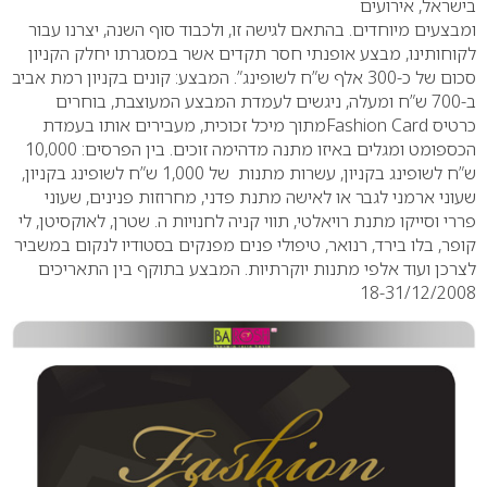
בישראל, אירועים
ומבצעים מיוחדים. בהתאם לגישה זו, ולכבוד סוף השנה, יצרנו עבור
לקוחותינו, מבצע אופנתי חסר תקדים אשר במסגרתו יחלק הקניון
סכום של כ-300 אלף ש”ח לשופינג”.
המבצע: קונים בקניון רמת אביב
ב-700 ש”ח ומעלה, ניגשים לעמדת המבצע המעוצבת, בוחרים
כרטיס
Fashion Card
מתוך מיכל זכוכית, מעבירים אותו בעמדת
הכספומט ומגלים באיזו מתנה מדהימה זוכים.
בין הפרסים: 10,000
ש”ח לשופינג בקניון, עשרות מתנות של 1,000 ש”ח לשופינג בקניון,
שעוני ארמני לגבר או לאישה מתנת פדני, מחרוזות פנינים, שעוני
פררי וסייקו מתנת רויאלטי, תווי קניה לחנויות ה. שטרן, לאוקסיטן, לי
קופר, בלו בירד, רנואר, טיפולי פנים מפנקים בסטודיו לנקום במשביר
לצרכן ועוד אלפי מתנות יוקרתיות. המבצע בתוקף בין התאריכים
18-31/12/2008