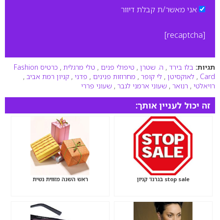
אני מאשר/ת קבלת דיוור
[recaptcha]
תגיות:
בלו בירד
,
ה. שטרן
,
טיפולי פנים
,
טלי מרגלית
,
כרטיס Fashion
Card
,
לאוקסיטן
,
לי קופר
,
מחרוזות פנינים
,
פדני
,
קניון רמת אביב
,
רויאלטי
,
רנואר
,
שעוני ארמני לגבר
,
שעוני פררי
זה יכול לעניין אותך:
stop sale בגרנד קניון
ראש השנה מזווית נשית