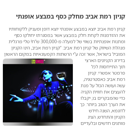
0
קניון רמת אביב מחלק כסף במבצע אופנתי
קניון רמת אביב יוצא במבצע אופנתי יוצא דופן ומעניק ללקוחותיו
את ההזדמנות לקחת חלק במבצע אשר במסגרתו יחולקו כסף
ומתנות אופנתיות בשווי של למעלה מ-300,000 ש”ח!
טלי מרגלית
מנהלת השיווק של קניון רמת אביב: “קניון רמת אביב, הינו הקניון
המוביל בישראל, אשר זכה ע”י
הרשתות הקמעונאיות במקום הראשון
בדירוג הקניונים הארצי
תוך התייחסות לכל
פרמטר אפשרי. קניון
רמת אביב כאסטרטגיה,
עשה ועושה הכול על מנת
להעצים את חווית הקניה
כדי שהמבקרים בו, יקבלו
את הערך הטוב ביותר. כך
לדוגמא, השנה חידש
הקניון והתחדש, הציג
מותגים חדשים ובלעדיים