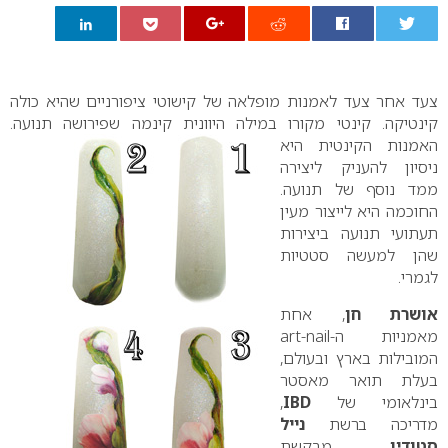
0
צעד אחר צעד לאמנות מופלאה של קישוטי ציפורניים שהיא כולה
קינטיקה. קינטי מקורו במילה היוונית
קינמה שפירושה תנועה.
האמנות הקינטית היא
ניסיון להעניק ליצירה
ממד נוסף של תנועה.
החוכמה היא לייצור מעין
תעתועי תנועה ביצירות
שהן למעשה סטטיות
לגמרי.
אושרת חן
, אחת
מאמניות ה-
art-nail
המובילות בארץ ובעולם,
בעלת תואר מאסטר
בינלאומי של
IBD
,
מדריכה ברשת
נייל
סטודיו
, מבקשת