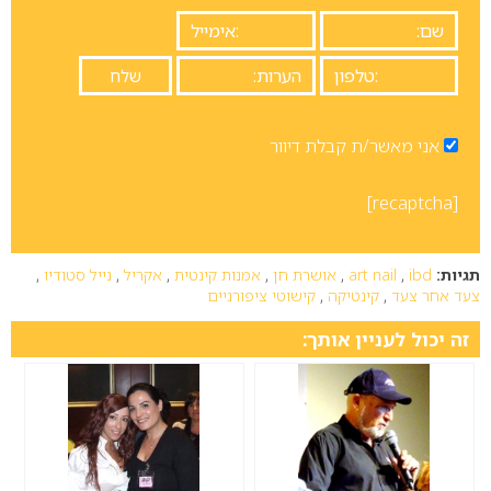
אני מאשר/ת קבלת דיוור
[recaptcha]
תגיות:
ibd
,
art nail
,
אושרת חן
,
אמנות קינטית
,
אקריל
,
נייל סטודיו
,
צעד אחר צעד
,
קינטיקה
,
קישוטי ציפורניים
זה יכול לעניין אותך: