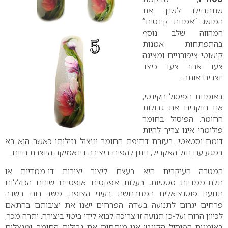
שתתחילו לשנן את
המושג “אמנות קינטית”
המהווה שלב נוסף
בהתפתחות אמנות
קישוטי ציפורניים ומציגה
צעד אחר צעד כיצד
יוצרים אותה.
באומנות הפיסול הקינטי,
אנו חוקרים את גבולות
החומר. הפיסול בחומר
פולימרי אינו צריך להיות
דומם וסטאטי. בעזרת דחיפת החומר וניצול נזילותו כאשר הוא בא
במגע עם נוזל האקריל, ניתן להפיח ביצירה דינאמיקה היוצרת חיים.
המטרה העיקרית היא בעצם ליצור יצירות דו-ממדיות או
תלת-ממדיות סטטיות, בעלות אפקטים אופטיים שונים הכוללים
תנועה פוטנציאלית המתרחשת בעיני הצופה. משב רוח בשדה
פרחים יגרום לתנועה בשדה. הפרחים ישנו את יציבותם בהתאם
לכיוון הרוח ועל-כן תנועה זו צריכה לבוא לידי ביטוי ביצירה. יתרה מכך,
באומנות הפיסול הקינטי אנו מותחים את גבולות החומר, ומנצלים