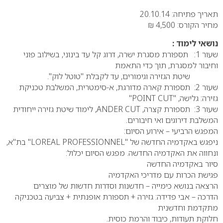
תאריך פתיחה: 20.10.14
מחיר הקורס: 4,500 ₪
נושאי לימוד :
שעור 1: תספורת מסגרת ישרה, דרוג קל עד בינוני, בשילוב פוני
וחיבור למסגרת, תוך כדי התאמת
שיטת הגזירה וגימורים, עד לקבלת "טוטל לוק".
שעור 2: תספורת קארה מדורגת, א-סימטרית, המשלבת טכניקת
גזירה: גלישה, "POINT CUT"
שעור 3: תספורת קצרה, ANDER CUT, לימוד שיטת גזירה ייחודית
המשלבת דירוגים ואי חיבורים.
המפגש הרביעי – אירוע הסיום:
ניפגש באקדמיה החדשה של "LOREAL PROFESSIONNEL" בת"א,
ונחווה את האקדמיה החדשה. מפגש הסיום יכלול:
סיור באקדמיה החדשה
פגישת הכרות עם מדריכי האקדמיה
הרצאה בנושא כימייה – חדשנות וסדרות חדשות של מוצרים
הדרכה – אבי פדידה: גזירה + תספורת אופנתית + צביעה בטכניקה
מתקדמת וחדשנית
חלוקת תעודות, כיבוד והרמת כוסית.