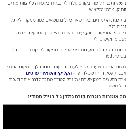
נושאי ותכני הלימוד בקורס גולדן ג’ל נבחרו בקפידה ע”י צוות מורים
וותיק, מיומן ומקצועי.
בתוכנית הלימודים, בין השאר כלולים נושאים כמו: מניקור, לק ג’ל
ובניה בג’ל
כל סוגי המניקור, חיזוק, עיבוי והארכת הציפורן הטבעית, מבנה
אנטומי וקישוטי ג’ל
הבוגרות מקבלות תעודות בינלאומיות מניקור ג’ל opi ובנייה בג’ל
בשיטת ibd
להיות הכי מקצוענית שיש, לעבוד בשעות הנוחות לך, במקום הנוח לך
ולבנות עסק רווחי שכולו יופי –
הקליקי והשאירי פרטים
.
צוות היועצים המקצועיים של נייל סטודיו מחכה לדבר איתך ולעזור
בכל נושא.
מה אומרות בוגרות קורס גולדן ג’ל בנייל סטודיו