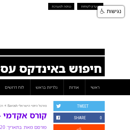
מועדון לקוחות
כניסה למערכת
נגישות
חיפוש באינדקס עס
ראשי
אודות
גלריות בראש
לוח דרושים
»
פורטל היופי הישראלי Barosh
רכי
TWEET
קורס אקדמי –
SHARE
0
פורסם מאת:
בתאריך: 20 ספטמבר 2012