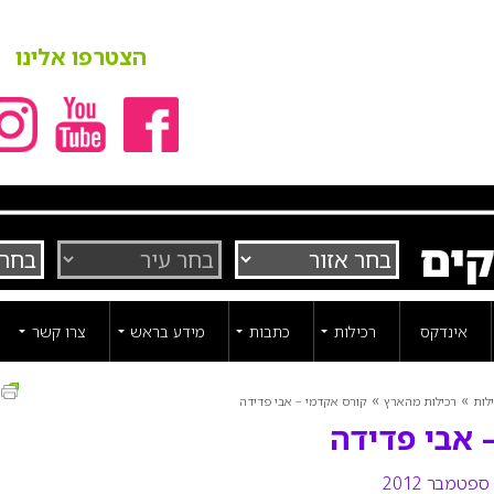
הצטרפו אלינו
קים
אינדקס
רכילות
כתבות
מידע בראש
צרו קשר
ה
»
»
לות
רכילות מהארץ
קורס אקדמי – אבי פדידה
 אבי פדידה