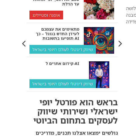
עד הדלת
לושה
מבנה
אופנה וסטיילינג
דידה
מתאימים את עצמכם
לעידן החדש בגוגל – כך
תופיעו בתשובות AI
שיווק דיגיטלי לעולם היופי בישראל
קידום אתרים ל‑AI
שיווק דיגיטלי לעולם היופי בישראל
איך מנועי AI “חושבים” –
בראש הוא פורטל יופי
ולמה העסק שלך צריך
להתאים את עצמו אליהם?
ישראלי ושירותי שיווק
לעסקים בתחום הביוטי
שיווק דיגיטלי לעסקים
קידום ל‑AI לעומת קידום
גולשים ימצאו אצלנו תכנים, מדריכים