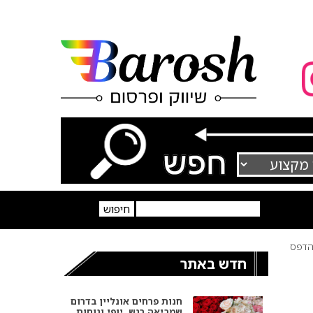
דפס
חדש באתר
חנות פרחים אונליין בדרום
שמביאה רגש, יופי ונוחות