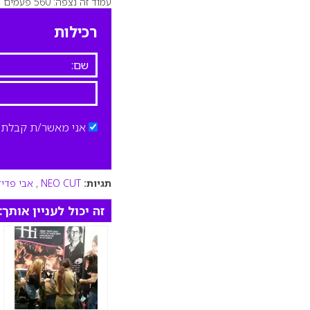
עמוד זה נצפה: 560 פעמים
רכילות
אני מאשר/ת קבלת ד
תגיות:
NEO CUT
,
אבי פדי
זה יכול לעניין אותך: