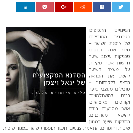
0
השינויים התכופים
בטרנדים המובילים
של אופנת השיער –
מידי שנה נכנסים
טכניקות עיצוב שיער
חדשות אשר מקלות
על מעצב השיער
להשיג את המראה
הרצוי ללקוחותיו –
מובילים מעצבי שיער
רבים להשתלמויות
וקורסים מקצועיים
אשר מסייעים בידם
להישאר מעודכנים.
החלקות שיער במגוון
שיטות וחומרים, התאמת צבעים, חיבור תוספות שיער במגוון שיטות