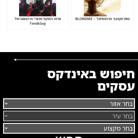
שוורצקופף פרופשיונל – BLONDME
ארוע השקת מוצרי label m של
Toni&Guy
חיפוש באינדקס
עסקים