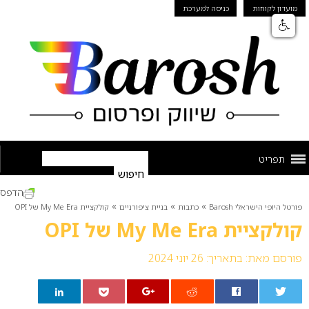
מועדון לקוחות
כניסה למערכת
תפריט
הדפס
»
»
»
פורטל היופי הישראלי Barosh
כתבות
בניית ציפורניים
קולקציית My Me Era של OPI
קולקציית My Me Era של OPI
פורסם מאת:
בתאריך: 26 יוני 2024