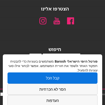
הצטרפו אלינו
חיפוש
חיפוש
פורטל היופי הישראלי Barosh
משתמשים בעוגיות כדי להבטיח
מדיניות פרטיות
תפקוד האתר ולשפר את חוויית המשתמש. אפשר לבחור אילו סוגי
עוגיות להפעיל.
קבל הכל
הסר לא הכרחיות
החלקות שיער
|
תאורה לבית
|
פאות ותוספות שיער
|
נייל סטודיו
|
תוספות שיער
|
שף פרטי
|
כ
סאות
בר
|
קוסמטיקאית
|
כסא בר
|
פאות
|
קורס בניית ציפורניים
|
Powered by Barosh
העדפות