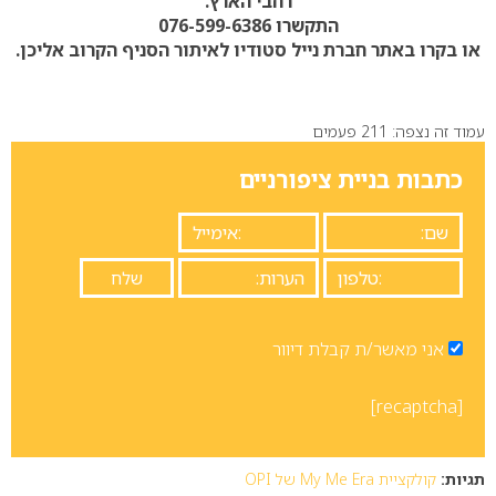
רחבי הארץ.
התקשרו
076-599-6386
או בקרו ב
אתר חברת נייל סטודיו
לאיתור הסניף הקרוב אליכן.
עמוד זה נצפה: 211 פעמים
כתבות בניית ציפורניים
אני מאשר/ת קבלת דיוור
[recaptcha]
תגיות:
קולקציית My Me Era של OPI