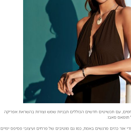
חמים, עם תכשיטים חדשים הכוללים תבניות שמש וצורות בהשראת אפריקה
תומאס סאבו.
די אור כהים מרגשים באמת, כמו גם מוטיבים של פרחים ועיצובי פסיפס ימיים.