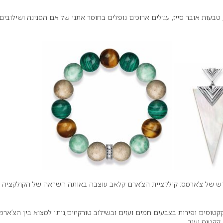
טבעות אובר סייז, עגילים ארוכים נופלים בחומר אתני של אם הפנינה ושילובים
חדש של צ’ארמס: קולקציית הצ’ארם קלאב עוצבה באותה השראה של הקולקציה כ
קטוסים ופירות בצבעים חמים ועזים ובשילוב טורקיזים,ניתן למצוא בין הצ’ארמ
 קקטוס ועוד