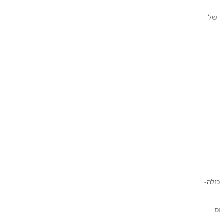
 של
ולה-
ס