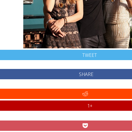
TWEET
SHARE
+1