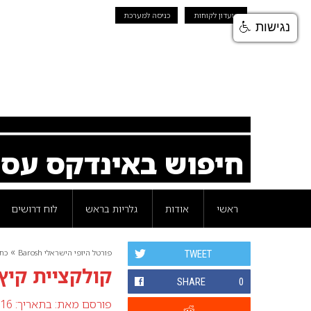
מועדון לקוחות
כניסה למערכת
נגישות
חיפוש באינדקס עס
ראשי
אודות
גלריות בראש
לוח דרושים
»
פורטל היופי הישראלי Barosh
כת
TWEET
קולקציית קיץ 2017 העולם האפריק
SHARE
0
פורסם מאת:
בתאריך: 16 מרץ 2017