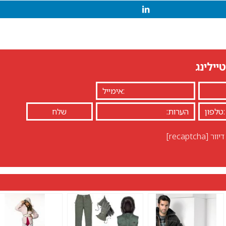
יילינג
יוור
[recaptcha]