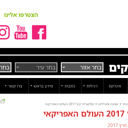
הצטרפו אלינו
קים
אינדקס
רכילות
כתבות
מידע בראש
צרו קשר
ה
»
»
בות
אופנה וסטיילינג
קולקציית קיץ 2017 העולם האפריקאי
אי