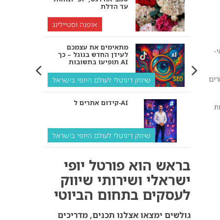
עד הדלת
אופנה וסטיילינג
מתאימים את עצמכם
קאי-
לעידן החדש בגוגל – כך
תופיעו בתשובות AI
רים
שיווק דיגיטלי לעולם היופי בישראל
קידום אתרים ל‑AI
ת
שיווק דיגיטלי לעולם היופי בישראל
איך מנועי AI “חושבים” –
בראש הוא פורטל יופי
ולמה העסק שלך צריך
להתאים את עצמו אליהם?
ישראלי ושירותי שיווק
לעסקים בתחום הביוטי
שיווק דיגיטלי לעסקים
קידום ל‑AI לעומת קידום
גולשים ימצאו אצלנו תכנים, מדריכים