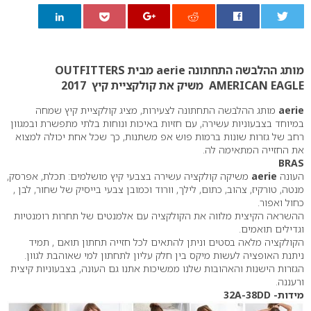
0
מותג ההלבשה התחתונה aerie מבית OUTFITTERS
AMERICAN EAGLE משיק את קולקציית קיץ 2017
aerie
מותג ההלבשה התחתונה לצעירות, מציג קולקציית קיץ שמחה
במיוחד בצבעוניות עשירה, עם חזיות באיכות ונוחות בלתי מתפשרת ובמגוון
רחב של גזרות שונות ברמות פוש אפ משתנות, כך שכל אחת יכולה למצוא
את החזייה המתאימה לה.
BRAS
העונה
aerie
משיקה קולקציה עשירה בצבעי קיץ מושלמים: תכלת, אפרסק,
מנטה, טורקיז, צהוב, כתום, לילך, וורוד וכמובן צבעי בייסיק של שחור, לבן ,
כחול ואפור.
ההשראה הקיצית מלווה את הקולקציה עם אלמנטים של תחרות רומנטיות
וגדילים תואמים.
הקולקציה מלאה בסטים וניתן להתאים לכל חזייה תחתון תואם , תמיד
ניתנת האופציה לעשות מיקס בין חלק עליון לתחתון למי שאוהבת לגוון.
הגזרות הישנות והאהובות שלנו ממשיכות אתנו גם העונה, בצבעוניות קיצית
ורעננה.
מידות- 32A-38DD