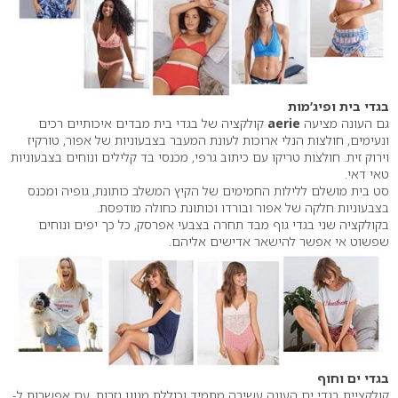
בגדי בית ופיג’מות
גם העונה מציעה
aerie
קולקציה של בגדי בית מבדים איכותיים רכים
ונעימים, חולצות הנלי ארוכות לעונת המעבר בצבעוניות של אפור, טורקיז
וירוק זית. חולצות טריקו עם כיתוב גרפי, מכנסי בד קלילים ונוחים בצבעוניות
טאי דאי.
סט בית מושלם ללילות החמימים של הקיץ המשלב כותונת, גופיה ומכנס
בצבעוניות חלקה של אפור ובורדו וכותונת כחולה מודפסת.
בקולקציה שני בגדי גוף מבד תחרה בצבעי אפרסק, כל כך יפים ונוחים
שפשוט אי אפשר להישאר אדישים אליהם.
בגדי ים וחוף
קולקציית בגדי ים העונה עשירה מתמיד וכוללת מגוון גזרות, עם אפשרות ל-