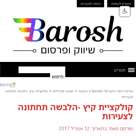
מועדון לקוחות
כניסה למערכת
תפריט
הדפס
»
»
»
פורטל היופי הישראלי Barosh
כתבות
אופנה וסטיילינג
קולקציית קיץ -הלבשה תחתונה
לצעירות
קולקציית קיץ -הלבשה תחתונה
לצעירות
פורסם מאת:
בתאריך: 12 אפריל 2017