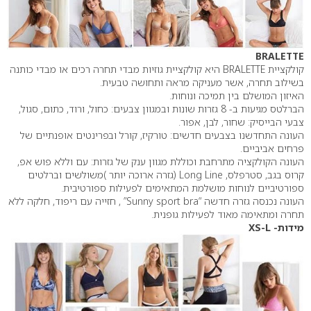
BRALETTE
קולקציית BRALETTE היא קולקציית גוזיות מבדי תחרה רכים או מבדי כותנה
בשילוב תחרה, אשר מעניקה מראה ותחושה טבעית.
האיזון המושלם בין תמיכה ונוחות.
הברלטס מגיעות ב- 8 גזרות שונות ובמגוון צבעים: כחול, ורוד, כתום, סגול,
צבעי הבייסיק: שחור, לבן, אפור.
העונה התחדשנו בצבעים חדשים: טורקיז, קורל ובפרינטים אופנתיים של
פרחים אביביים.
העונה הקולקציה מתרחבת וכוללת מגוון ענק של גזרות: עם וללא פוש אפ,
קרוס בגב, סטרפלס, Long Line (גזרה ארוכה יותר )משולשים וברלטים
ספורטיביים לנוחות מושלמת המתאימים לפעילות ספורטיבית.
העונה נכנסה גזרה חדשה “Sunny sport bra” , חזייה עם ריפוד, חלקה ללא
תחרה ומתאימה מאוד לפעילות גופנית.
מידות- XS-L