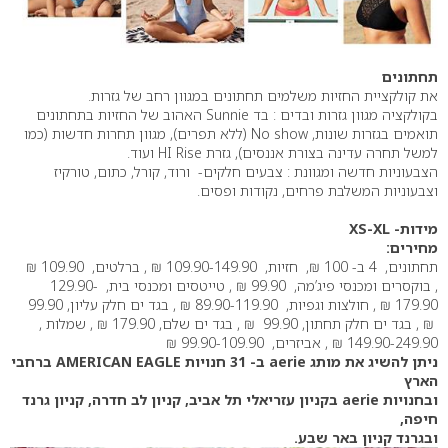
תחתונים
את קולקציית החזיות משלמים תחתונים במגוון רחב של גזרות.
בקולקציה מגוון גזרות ובדים : בד Sunnie האהוב של החזיות בתחתונים
תואמים בגזרות שונות, No show (ללא תפרים), מגוון תחרות חדשות (כמו
למשל תחרה עדינה בצורת אננסים), גזרת HI Rise ועוד.
הצבעוניות חדשה ומגוונת : צבעים חלקים- ורוד, קורל, כתום, טורקיז
וצבעוניות המשלבת פרחים, נקודות ופסים.
מידות- XS-XL
מחירים:
תחתונים, 4 ב- 100 ₪, חזיות, 109.90-149.90 ₪ , ברלטים, 109.90 ₪
, בוקסרים ומכנסי פיג’מה, 99.90 ₪ , טייטסים ומכנסי בית, 129.90-
179.90 ₪ , חולצות וגפיות, 89.90-119.90 ₪ , בגד ים חלק עליון, 99.90
₪ , בגד ים חלק תחתון, 99.90 ₪ , בגד ים שלם, 179.90 ₪ , שמלות ,
149.90-249.90 ₪ , אביזרים, 99.90-109.90 ₪
ניתן להשיג את מותג aerie ב- 31 חנויות AMERICAN EAGLE ברחבי
הארץ
ובחנויות aerie בקניון עזריאלי תל אביב, קניון לב חדרה, קניון גרנד
חיפה,
ובגרנד קניון באר שבע.