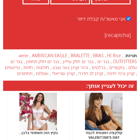
אני מאשר/ת קבלת דיוור
[recaptcha]
תגיות:
,
HI Rise
,
BRAS
,
BRALETTE
,
AMERICAN EAGLE
,
aerie
OUTFITTERS
,
בגד ים
,
בגד ים חלק עליון
,
בגד ים חלק תחתון
,
בגד ים
שלם
,
בוקסרים
,
ברלטים
,
גרנד קניון באר שבע
,
חולצות
,
חזיות
,
טייטסים
,
קניון גרנד חיפה
,
קניון לב חדרה
,
קניון עזריאלי
,
שמלות
,
תחתונים
זה יכול לעניין אותך:
קולקציה רומנטית לכבוד
בקיץ הזה תשתזפי בלבן…
VALENTINE’S DAY