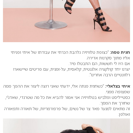
חגית טסה:
“כצופת טלוויזיה נלהבת הכרתי את עבודתו של איתי ופניתי
אליו מתוך סקרנות אדירה.
אם היו לי חששות, הם התבטלו מיד.
יצרנו יחד קולקציה אלגנטית, קלאסית, על-זמנית, עם פריטים שיישארו
רלוונטיים הרבה אחרינו”.
איתי בצלאלי:
“כשחגית פנתה אלי, ידעתי שאני רוצה ליצור את ההפך ממה
שמצופה ממני.
כסטייליסט ומלביש בטלוויזיה אני אמור להביא את כל מה שטרנדי, שאדג’י,
שחורך את המסך.
זה מתאים למנעד מאד צר של נשים, של פרפורמריות, של תאורה ותפאורה
ואולפן.