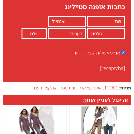
כתבות אופנה סטיילינג
אני מאשר/ת קבלת דיוור
[recaptcha]
תגיות:
FIERCE
,
איתי בצלאלי
,
חגית טסה
,
קולקציית ערב
זה יכול לעניין אותך: