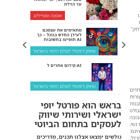
עד הדלת
ו
אופנה וסטיילינג
לוק”
מתאימים את עצמכם
לעידן החדש בגוגל – כך
תופיעו בתשובות AI
שיווק דיגיטלי לעולם היופי בישראל
קידום אתרים ל‑AI
שיווק דיגיטלי לעולם היופי בישראל
חדים
ורות
איך מנועי AI “חושבים” –
בראש הוא פורטל יופי
בנות
ולמה העסק שלך צריך
בולט
להתאים את עצמו אליהם?
ישראלי ושירותי שיווק
ה- 50 וכמובן נעלי הבובה
לעסקים בתחום הביוטי
שיווק דיגיטלי לעסקים
נשי,
ינם:
קידום ל‑AI לעומת קידום
גולשים ימצאו אצלנו תכנים, מדריכים
רדל,