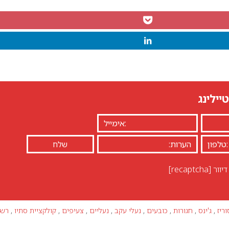
יילינג
יוור
[recaptcha]
ריז
,
ג'ינס
,
חגורות
,
כובעים
,
נעלי עקב
,
נעליים
,
צעיפים
,
קולקציית סתיו
,
רש