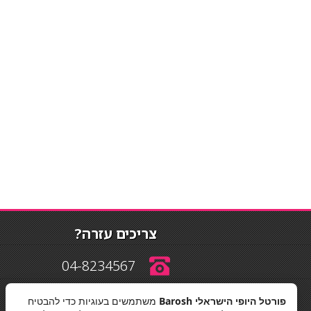
צריכים עזרה?
04-8234567
פורטל היופי הישראלי Barosh
משתמשים בעוגיות כדי להבטיח
info@barosh.co.il