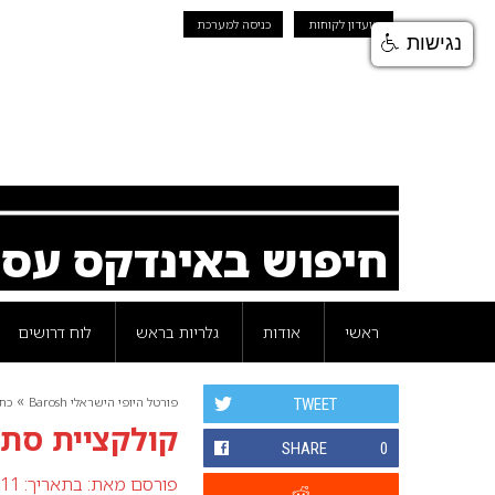
מועדון לקוחות
כניסה למערכת
נגישות
חיפוש באינדקס עס
ראשי
אודות
גלריות בראש
לוח דרושים
»
פורטל היופי הישראלי Barosh
כת
TWEET
קולקציית סתיו-ח
SHARE
0
פורסם מאת:
בתאריך: 11 ספטמבר 2007