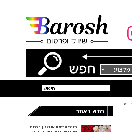
דפס
חדש באתר
חנות פרחים אונליין בדרום
שמביאה רגש, יופי ונוחות