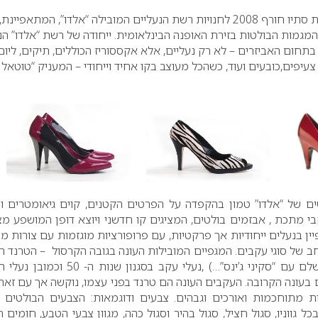
בימים אלו מגיעה קולקציית סתיו חורף 2008 לחנויות רשת הנעליים המובילה “אלדו”, המתאפיינת,
מגמות הבולטות בזירת האופנה הבינלאומית.
ייחודה של רשת “אלדו” הנ
חום האביזרים – לא רק נעליים, אלא אקססוריז הכוללים, תיקים, ליום
 צעיפים,כובעים ועוד, כשהכל מעוצב בקו אחיד וייחודי – המעניק “טוטאל 
ים של “אלדו” טמון בהקפדה על הפרטים הקטנים, קוים גיאומטרים ו
י מתכת , אבזמים בולטים, המציגים קו חדשני ויוצא דופן המושפע מצ
ין בנעלים ייחודיות אך פרקטיות, עם פרופורציות מוגזמות עם צורות מו
רחב של סוגי עקבים. המגפיים המובילות העונה בגובה הקרסול – הטרנד ה
של חורף זה (למראה מושלם עם “סקיני ג’ינס”…) ,נעלי עקב בסגנון שנות 
עונה הקרובה. העקבים העונה הם טרנד בפני עצמו, נוקשה אך עם זאת 
ת מתוחכמות ואורכים וגבהים. צבעים ודוגמאות: הצבעים הבולטים ה
כל גווניו, סגול חציל, סגול בהיר וסגול כהה, מגוון צבעי הטבע, חומים ח