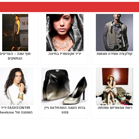
קולקציה עשירה ומגוונת
יריד אקססוריז בחיפה
סוף עונה – הפריטים
הנחשקים
רשת אמפוריום פותחת-
ברוח העונה המתחלפת ניין
FASHION199 יריד
ווסט
האופנה של sheekme