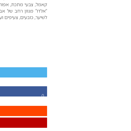
קאמל, צבעי מתכת, אפורי
“אלדו” מגוון רחב של אבי
לשיער, כובעים, צעיפים ועו
0