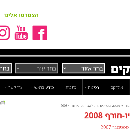
הצטרפו אלינו
קים
אינדקס
רכילות
כתבות
מידע בראש
צרו קשר
ה
»
»
בות
אופנה וסטיילינג
קולקציית סתיו-חורף 2008
ורף 2008