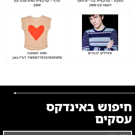
גוטקס – קולקציית בגדי ים וחוף
גולף – קולקציית נשים אביב קיץ
לעונת קיץ 2009
2009
סטיילינג לגברים
מותג האופנה
TWENTYFOURSEVEN לט”ו באב
חיפוש באינדקס
עסקים