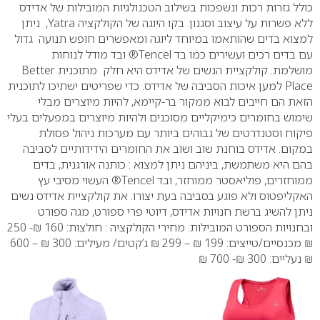
כולל גזרות רכות ונשפכות בשילוב הטכנולגיות המובילות של אדידס
ללא פשרות על עיצוב וסגנון.
בקו היוגה של הקולקציה Yatra, ניתן
למצוא בדים שהותאמו במיוחד ליוגה ומאפשרים חופש תנועה גדול
עם בדים רכים ועשירים כמו בד Tencel® ובד מודל לנוחות
מושלמת.
קולקציית הנשים של אדידס היא חלק מתוכנית Better
Place למען איכות הסביבה של אדידס. כדי שפריטים ישתיכו לתוכנית
הזאת הם חייבים לבוא ממקור בר-קיימא, להיות מיוצרים מבלי
שימוש בחומרים כימיקליים מסוכנים ולהיות מיוצרים במפעלים בעלי
פיקוח וסטנדרטים של גבוהים ביותר עם מערכות ניהול פסולת
במקום. אדידס בוחנת שוב ושוב את החומרים הידידותיים לסביבה
בהם היא משתמשת, ביניהם ניתן למצוא : כותנה אורגנית, בדים
ממוחזרים, פוליאסטר ממוחזר, ובד Tencel® העשוי מסיבי עץ
האקליפטוס ולא פוגע בסביבה בעת יצורו.
את קולקציית אדידס נשים
ניתן להשיג ברשת חנויות אדידס, דיוטי פרי ספורט, מגה ספורט
ובחנויות הספורט המובילות.
מחירי הקולקציה :
חולצות: 160 ₪- 250
₪
מכנסיים/טייצים: 199 ₪ – 299 ₪
ג’קטים/ מעילים: 300 ₪ – 600
₪
נעליים: 300 ₪- 700 ₪