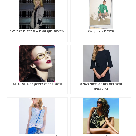
אדידס Originals
מכירות סוף עונה – הסיילים כבר כאן
משב רוח רענן ועכשווי לאשה
ונסה פרדיס למשקפי MIU MIU
הקלאסית