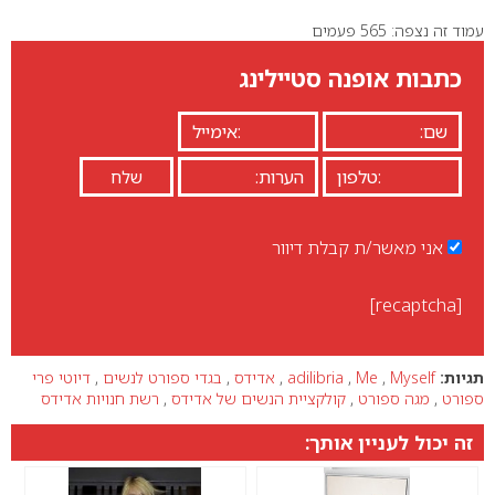
עמוד זה נצפה: 565 פעמים
0
כתבות אופנה סטיילינג
אני מאשר/ת קבלת דיוור
[recaptcha]
תגיות:
Myself
,
Me
,
adilibria
,
אדידס
,
בגדי ספורט לנשים
,
דיוטי פרי
ספורט
,
מגה ספורט
,
קולקציית הנשים של אדידס
,
רשת חנויות אדידס
זה יכול לעניין אותך: