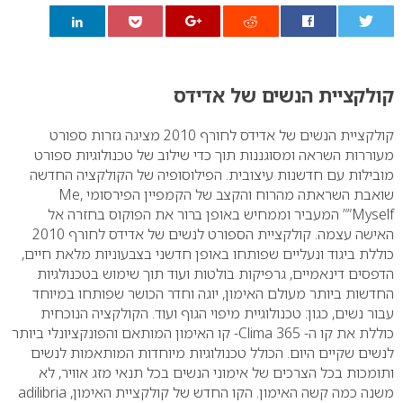
0
קולקציית הנשים של אדידס
קולקציית הנשים של אדידס לחורף 2010 מציגה גזרות ספורט
מעוררות השראה ומסוגננות תוך כדי שילוב של טכנולוגיות ספורט
מובילות עם חדשנות עיצובית. הפילוסופיה של הקולקציה החדשה
שואבת השראתה מהרוח והקצב של הקמפיין הפירסומי Me,
Myself”” המעביר וממחיש באופן ברור את הפוקוס בחזרה אל
האישה עצמה.
קולקציית הספורט לנשים של אדידס לחורף 2010
כוללת ביגוד ונעליים שפותחו באופן חדשני בצבעוניות מלאת חיים,
הדפסים דינאמיים, גרפיקות בולטות ועוד תוך שימוש בטכנולגיות
החדשות ביותר מעולם האימון, יוגה וחדר הכושר שפותחו במיוחד
עבור נשים, כגון: טכנולוגיית מיפוי הגוף ועוד.
הקולקציה הנוכחית
כוללת את קו ה- Clima 365- קו האימון המותאם והפונקציונלי ביותר
לנשים שקיים היום. הכולל טכנולוגיות מיוחדות המותאמות לנשים
ותומכות בכל הצרכים של אימוני הנשים בכל תנאי מזג אוויר, לא
משנה כמה קשה האימון.
הקו החדש של קולקציית האימון, adilibria