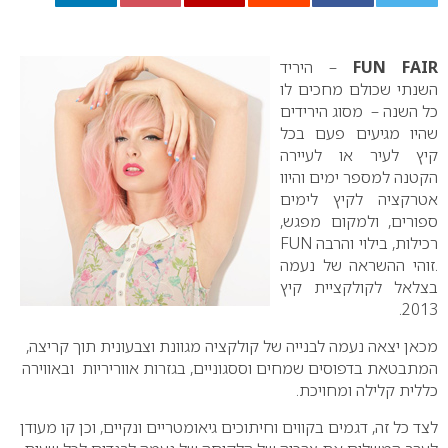
0
FUN FAIR
– היריד
השנתי שכולם מחכים לו
כל השנה – מסוג הירידים
שהיו מגיעים פעם בכל
קיץ לעיר או לעיירה
הקטנה למספר ימים והיוו
אטרקציה לקיץ לימים
ספורים, ולמקום מפגש,
רכילות, בילוי והרבה FUN
.זוהי ההשראה של נעמה
בצלאל לקולקציית קיץ
2013.
מכאן יצאה נעמה לבנייה של קולקציה מגוונת וצבעונית תוך קריצה,
המתבטאת בדפוסים שמחים וססגוניים, בגזרות אווריריות ובאווירה
כללית קלילה ומחויכת.
לצד כל זה, דגמים בקווים וחיתוכים גיאומטריים ונקיים, וכן קו מעודן