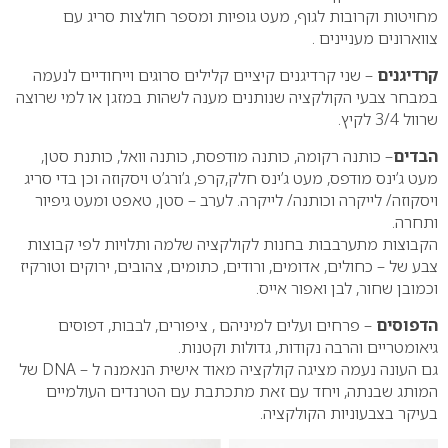
מחויטות וקרובות לגוף, מעט גופיות ומספר חולצות סריג עם
צווארונים מעניינים .
קרדיגנים
– שני קרדיגנים קיציים קלילים סרוגים וייחודיים לנעמה
במבחר צבעי הקולקציה שנותנים מענה לשהות במזגן או למי שרוצה
שרוול 3/4 לקיץ.
הבדים
– כותנה רקומה, כותנה מודפסת, כותנה וואל, כותנת סטן,
מעט ג’ינס מודפס, מעט ג’ינס חלק,קרפ, ג’ורג’ט ויסקוזה וכן בדי סריג
ויסקוזה/ לייקרה וכותנה/ לייקרה. לערב – סטן, טאפט ומעט גיפיור
ותחרה.
הקבוצות מתערבבות בחנות לקולקציה שלמה ותלויות לפי קבוצות
צבע של – כחולים, אדומים, ורודים, כתומים, צהובים, ירוקים וטורקיז
וכמובן שחור, לבן ואפור אייס.
הדפוסים
– פרחים ועלים למיניהם , ציפורים, לבבות, דפוסים
גיאומטריים והרבה נקודות, גדולות וקטנות.
גם העונה נעמה מציגה קולקציה מאוד אישית הנאמנה ל – DNA של
המותג שבנתה, ויחד עם זאת מתכתבת עם הטרנדים העולמיים
בעיקר בצבעוניות הקולקציה.