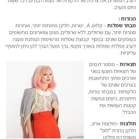
לערב המשלים את צרכיה של הלקוחה של נעמה לבגדים לכל שעות
היום והערב.
הגזרות :
מבחר שמלות
– קלוש, A , ישרות, חלקן פתוחות יותר, ואחרות
סגורות יותר, עם שרוולים, ללא שרוולים, מגוון צווארונים מחשופים
בעומקים שונים. בנוסף קבוצת שמלות מרשימות הנותנת מענה
לערב וכוללת שמלות באורך מקסי, ברך ומעל הברך להן ניתן להוסיף
עליוניות.
חצאיות
– מספר דגמים
של חצאיות הוצעו בשני
אורכים מתוך התחשבות
בצרכים שונים של
הלקוחות במבחר גזרות,
חיתוכים, כיסים ונגיעות
קטנות העושות את
ההבדל.
חולצות
–חולצות אריג,
חלקן בגזרת "לוס"
משוחררת וחלקן