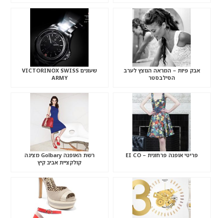
אבק פיות – המראה הנוצץ לערב
שעונים VICTORINOX SWISS
הסילבסטר
ARMY
פריטי אופנה פרחונית – EI CO
רשת האופנה Golbary מציגה
קולקציית אביב קיץ