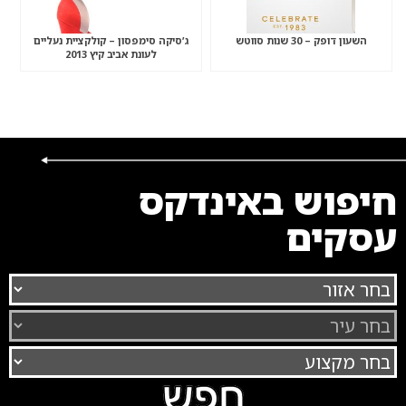
השעון דופק – 30 שנות סווטש
ג’סיקה סימפסון – קולקציית נעליים
לעונת אביב קיץ 2013
חיפוש באינדקס
עסקים