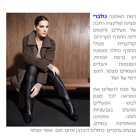
0
רשת האופנה
גולברי
מציגה קולקציה רחבה
של מעילים וז’קטים
לימי החורף הקרירים.
קולקציית מעילי
החורף גדולה ומגוונת
הן ברמת הגזרות,
הסגנונות והבדים
העשויים מצמר, ז’מש,
דמוי עור ועוד.
על מנת להשלים את
המראה לכל סגנון
לבוש. המעילים
מגיעים בצבעוניות
חמה ומזמינה
ומאופיינת בשילוב
צבעים עדכניים: כחולים דובדבן אדום חום אפור ושחור.