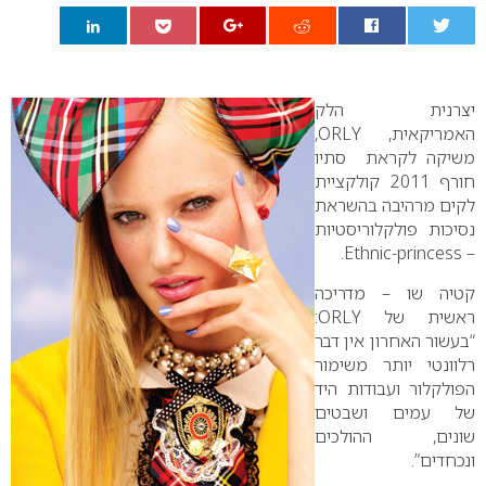
0
יצרנית הלק
האמריקאית,
ORLY
,
משיקה לקראת סתיו
חורף 2011 קולקציית
לקים מרהיבה בהשראת
נסיכות פולקלוריסטיות
.
Ethnic-princess
–
קטיה שו – מדריכה
ראשית של
ORLY
:
“בעשור האחרון אין דבר
רלוונטי יותר משימור
הפולקלור ועבודות היד
של עמים ושבטים
שונים, ההולכים
ונכחדים”.