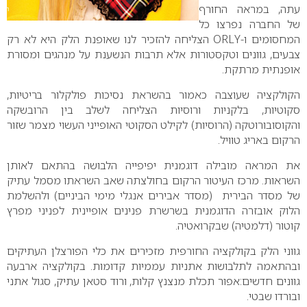
עתה, במראה החורף
של החברה נפרצו כל
המחסומים ו-
ORLY
הצליחה להזכיר לנו שאופנת הלק היא לא רק
צבעים, גוונים וטקסטורות אלא תרבות הנשענת על מנהגים ומסורת
אופנתית מרתקת.
הקולקציה שעוצבה כאמור בהשראת נסיכות פולקלור בריטיות,
סקוטיות, בלקניות ורוסיות הצליחה לשלב בין הרובשקה
והקוסובורוטקה (הרוסיות) לקילט הסקוטי האופייני העשוי מצמר שזור
הרקום באריג טוויל.
את המראה מובילה דוגמנית יפיפייה הלבושה בהתאם לאותן
השראות. מרכז העיטור הרקום בחולצתה שאב השראתו מסמל עתיק
של מסדר הבירית (מסדר אבירים אנגלי מימי הביניים) ולהשלמת
הלוק אובזרה הדוגמנית בשרשרת פנינים אופיינית לפניני מפרץ
קוטור (דלמטיה) שבקרואטיה.
גווני הלק בקולקציה החורפית מזכירים את כלי הפורצלן העתיקים
ובהתאמה לתלבושות אתניות עממיות קדומות. בקולקציה ארבעה
גוונים חדשים:אפור תכלת מנצנץ קלות, ורוד סטאן עתיק, סגול אתני
ובורדו שבטי.