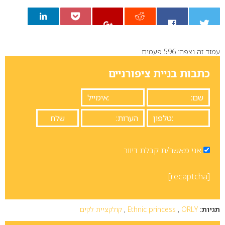
עמוד זה נצפה: 596 פעמים
0
כתבות בניית ציפורניים
אני מאשר/ת קבלת דיוור
[recaptcha]
תגיות:
ORLY
,
Ethnic princess
,
קולקציית לקים