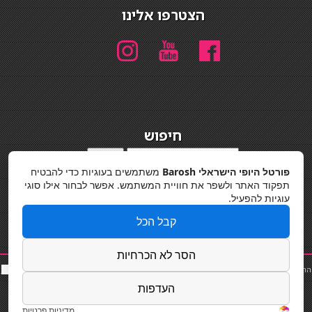
הצטרפו אלינו
חיפוש
חיפוש
פורטל היופי הישראלי Barosh
משתמשים בעוגיות כדי להבטיח
מדיניות פרטיות
תפקוד האתר ולשפר את חוויית המשתמש. אפשר לבחור אילו סוגי
עוגיות להפעיל.
קבל הכל
הסר לא הכרחיות
החלקות שיער
|
תאורה לבית
|
פאות ותוספות שיער
|
נייל סטודיו
|
תוספות שיער
|
שף פרטי
|
כ
סאות
בר
|
קוסמטיקאית
|
כסא בר
|
פאות
|
קורס בניית ציפורניים
|
Powered by Barosh
העדפות
Designed by
Barosh 2020
מדיניות פרטיות