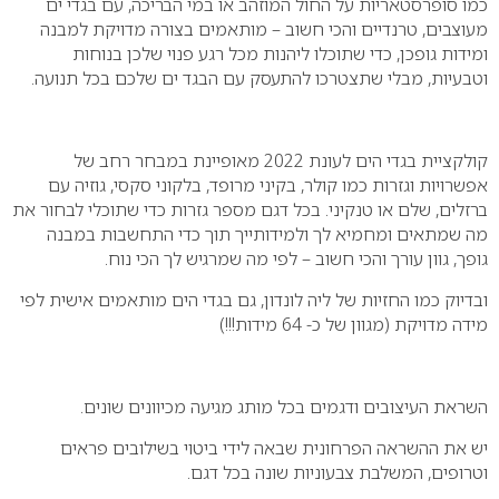
כמו סופרסטאריות על החול המוזהב או במי הבריכה, עם בגדי ים
מעוצבים, טרנדיים והכי חשוב – מותאמים בצורה מדויקת למבנה
ומידות גופכן, כדי שתוכלו ליהנות מכל רגע פנוי שלכן בנוחות
וטבעיות, מבלי שתצטרכו להתעסק עם הבגד ים שלכם בכל תנועה.
קולקציית בגדי הים לעונת 2022 מאופיינת במבחר רחב של
אפשרויות וגזרות כמו קולר, בקיני מרופד, בלקוני סקסי, גוזיה עם
ברזלים, שלם או טנקיני. בכל דגם מספר גזרות כדי שתוכלי לבחור את
מה שמתאים ומחמיא לך ולמידותייך תוך כדי התחשבות במבנה
גופך, גוון עורך והכי חשוב – לפי מה שמרגיש לך הכי נוח.
ובדיוק כמו החזיות של ליה לונדון, גם בגדי הים מותאמים אישית לפי
מידה מדויקת (מגוון של כ- 64 מידות!!!)
השראת העיצובים ודגמים בכל מותג מגיעה מכיוונים שונים.
יש את ההשראה הפרחונית שבאה לידי ביטוי בשילובים פראים
וטרופים, המשלבת צבעוניות שונה בכל דגם.