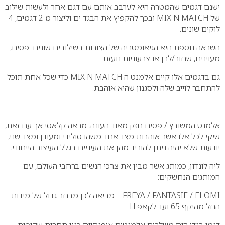
ישנם דגמים שהמטרה היא לערבב אותם עם דגם אחר ולעשות שילוב
של MIX N MATCH ובכך להקפיץ את הבגד ים וליצור מ 2 דגמים, 4
לוקים שונים.
השראה נוספת היא הגיאומטריה של הצורות בשילובים שונים. פסים,
מעוינים, שחור/לבן או צבעוניות נועזת.
גם בדגמים אלו קיים אלמנט ה MIX N MATCH כדי שכל אחת תוכל
להתחבר לוייב שלה ולסגנון שהיא אוהבת.
אלמנט המשובץ / פסים חזק מאוד העונה. מראה קלאסי אך עם זאת,
שיקי לכל אלו אשר אוהבות מצד אחד משהו סולידי ומעודן ומצד שני,
יודעות שלא יהיה ניתן להוריד מהן את העיניים בגלל העיצוב הייחודי.
ליה לונדון, כמותג אשר מבין את צרכי הנשים ברחבי העולם, עם
המותגים הנחשקים:
FREYA / FANTASIE / ELOMI – מביאה לכן מבחר גדול של מידות
החל מהיקף 65 ועד לקאפ H.
דגמי בגדי הים משלבים אלמנטים אופנתיים כגון תחרות שקופות,