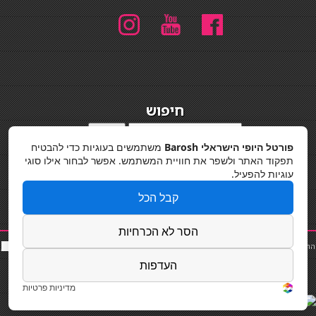
חיפוש
חיפוש
פורטל היופי הישראלי Barosh
משתמשים בעוגיות כדי להבטיח
מדיניות פרטיות
תפקוד האתר ולשפר את חוויית המשתמש. אפשר לבחור אילו סוגי
עוגיות להפעיל.
קבל הכל
הסר לא הכרחיות
החלקות שיער
|
תאורה לבית
|
פאות ותוספות שיער
|
נייל סטודיו
|
תוספות שיער
|
שף פרטי
|
כ
סאות
בר
|
קוסמטיקאית
|
כסא בר
|
פאות
|
קורס בניית ציפורניים
|
Powered by Barosh
העדפות
Designed by
Barosh 2020
מדיניות פרטיות