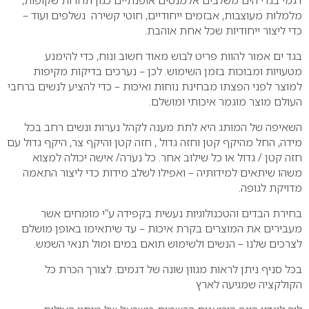
מלמלות מעוצבות, אבזמים ייחודיים, חוטי קשירה נשלפים ועוד –
כדי ליצור ייחודיות שכל אחת אוהבת.
בגד ים אמור להוות פריט לבוש מאוד חשוב ונוח, כדי להימנע
מטעויות ומבוכות בזמן השימוש. לכן – נערכים בדיקות מקיפות
למוצר לפני הפצתו מבחינת נוחות ואיכות – כדי להציע לנשים ברחבי
העולם מוצר מוגמר איכותי ומושלם.
השאיפה של המותג היא לתת מענה לקהל נערות ונשים רחב בכל
מידה, החל מהיקף קטן וחזה גדול , חזה קטן והיקף צר, היקף גדול עם
חזה קטן / גדול או כל שילוב אחר. כל נערה/ אישה יכולה למצוא
משהו שיתאים למידותיה – ואפילו לשלב מידות כדי ליצור התאמה
מדויקת לגופה.
בחירת הבדים והטכנולוגיות נעשית בקפידה ע”י מומחים אשר
מעבירים את המוצרים בקרת איכות – עד שיתאימו באופן מושלם
לצרכים שלנו – הנשים ולשימוש תואם במים ומול תנאי השמש.
בכל סניף ניתן לראות מגוון שונה של דגמים. לצורך הכרת כל
הקולקציה שמגיעה לארץ